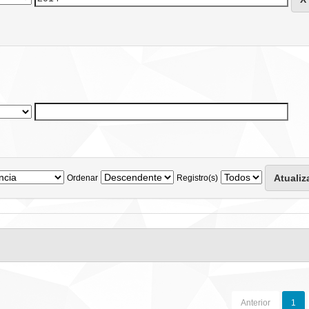
Ordenar
Registro(s)
Anterior
1