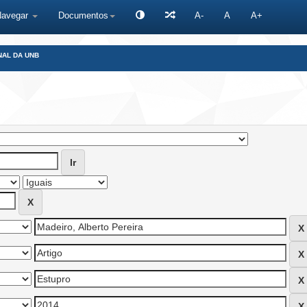
Navegar
Documentos
A-
A
A+
NAL DA UNB