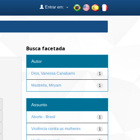
Entrar em:
Busca facetada
Autor
Dios, Vanessa Canabarro
1
Mastrella, Miryam
1
Assunto
Aborto - Brasil
1
Violência contra as mulheres
1