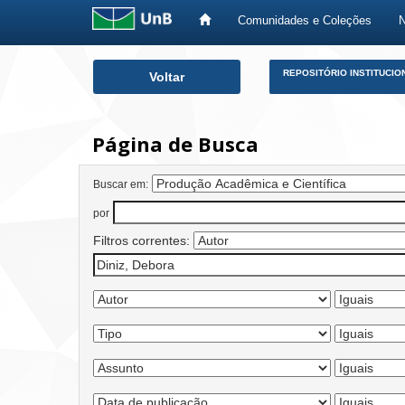
Comunidades e Coleções
Skip
REPOSITÓRIO INSTITUCIO
Voltar
navigation
Página de Busca
Buscar em:
por
Filtros correntes: