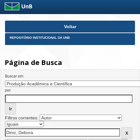
Skip
Voltar
navigation
REPOSITÓRIO INSTITUCIONAL DA UNB
Página de Busca
Buscar em:
por
Filtros correntes: