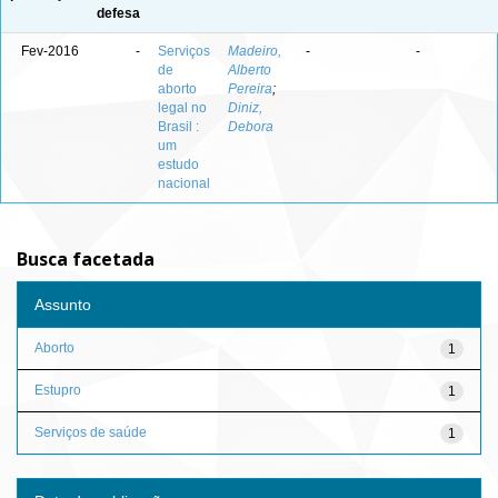
defesa
Fev-2016
-
Serviços
Madeiro,
-
-
de
Alberto
aborto
Pereira
;
legal no
Diniz,
Brasil :
Debora
um
estudo
nacional
Busca facetada
Assunto
Aborto
1
Estupro
1
Serviços de saúde
1