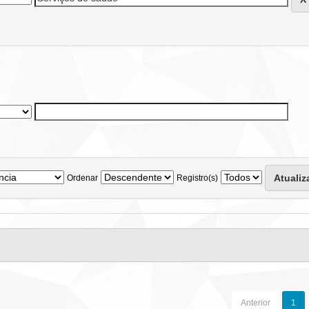
Ordenar
Registro(s)
Anterior
1