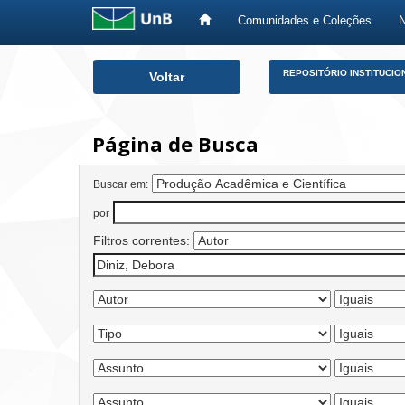
Comunidades e Coleções
Skip
REPOSITÓRIO INSTITUCIO
Voltar
navigation
Página de Busca
Buscar em:
por
Filtros correntes: