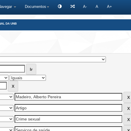
Navegar
Documentos
A-
A
A+
NAL DA UNB