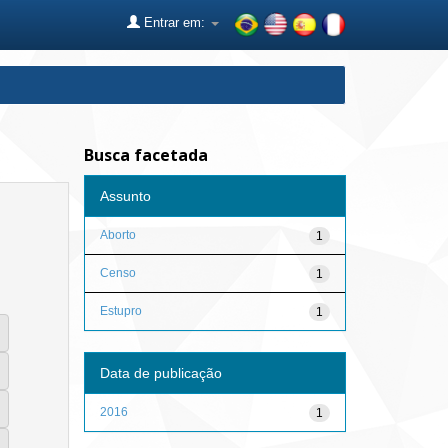
Entrar em:
Busca facetada
Assunto
Aborto
1
Censo
1
Estupro
1
Data de publicação
2016
1