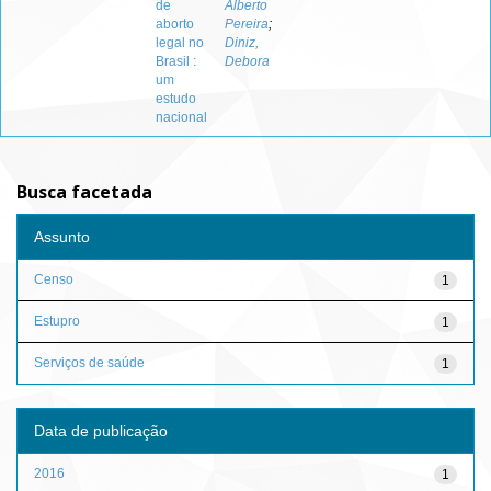
de
Alberto
aborto
Pereira
;
legal no
Diniz,
Brasil :
Debora
um
estudo
nacional
Busca facetada
Assunto
Censo
1
Estupro
1
Serviços de saúde
1
Data de publicação
2016
1