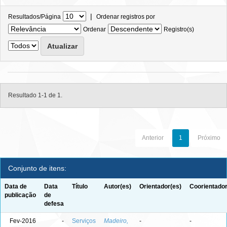
|
Resultados/Página
Ordenar registros por
Ordenar
Registro(s)
Resultado 1-1 de 1.
Anterior
1
Próximo
Conjunto de itens:
Data de
Data
Título
Autor(es)
Orientador(es)
Coorientador
publicação
de
defesa
Fev-2016
-
Serviços
Madeiro,
-
-