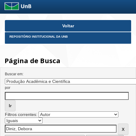
Skip
Voltar
navigation
REPOSITÓRIO INSTITUCIONAL DA UNB
Página de Busca
Buscar em:
por
Filtros correntes: