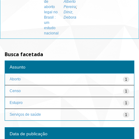
de
Alberto
aborto
Pereira
;
legal no
Diniz,
Brasil :
Debora
um
estudo
nacional
Busca facetada
Assunto
Aborto
1
Censo
1
Estupro
1
Serviços de saúde
1
Data de publicação