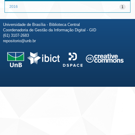
2016
1
Universidade de Brasília - Biblioteca Central
Coordenadoria de Gestão da Informação Digital - GID
(61) 3107-2683
repositorio@unb.br
Fale conosco
Sobre