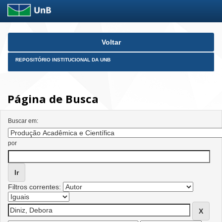
Skip
Voltar
navigation
REPOSITÓRIO INSTITUCIONAL DA UNB
Página de Busca
Buscar em:
por
Filtros correntes: