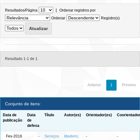
|
Resultados/Página
Ordenar registros por
Ordenar
Registro(s)
Resultado 1-1 de 1.
Anterior
1
Próximo
Conjunto de itens:
Data de
Data
Título
Autor(es)
Orientador(es)
Coorientador
publicação
de
defesa
Fev-2016
-
Serviços
Madeiro,
-
-