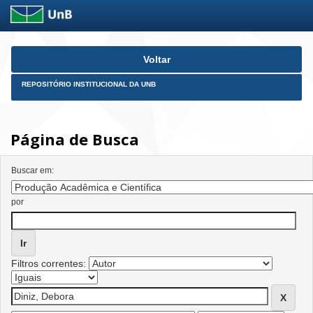
Skip
Voltar
navigation
REPOSITÓRIO INSTITUCIONAL DA UNB
Página de Busca
Buscar em:
por
Filtros correntes: