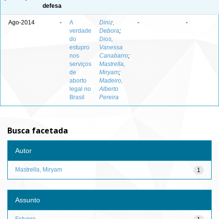
defesa
Ago-2014
-
A
Diniz,
-
-
verdade
Debora
;
do
Dios,
estupro
Vanessa
nos
Canabarro
;
serviços
Mastrella,
de
Miryam
;
aborto
Madeiro,
legal no
Alberto
Brasil
Pereira
Busca facetada
Autor
Mastrella, Miryam
1
Assunto
Estupro