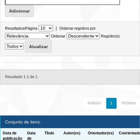
|
Resultados/Página
Ordenar registros por
Ordenar
Registro(s)
Resultado 1-1 de 1.
Anterior
1
Próximo
Conjunto de itens:
Data de
Data
Título
Autor(es)
Orientador(es)
Coorientado
publicação
de