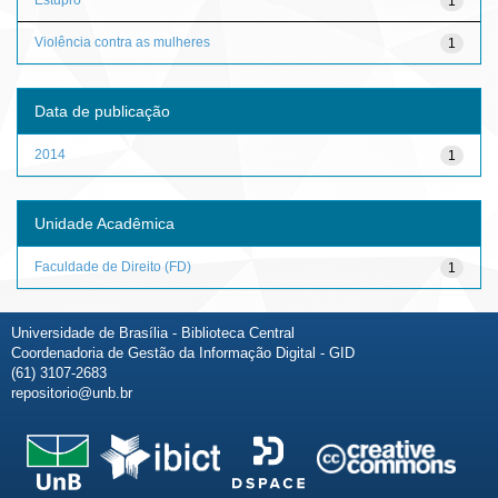
1
Violência contra as mulheres
1
Data de publicação
2014
1
Unidade Acadêmica
Faculdade de Direito (FD)
1
Universidade de Brasília - Biblioteca Central
Coordenadoria de Gestão da Informação Digital - GID
(61) 3107-2683
repositorio@unb.br