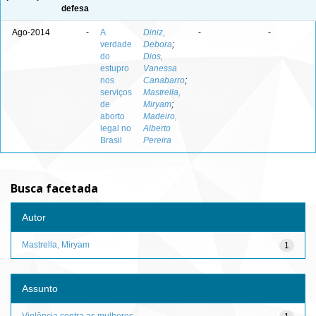
defesa
Ago-2014
-
A
Diniz,
-
-
verdade
Debora
;
do
Dios,
estupro
Vanessa
nos
Canabarro
;
serviços
Mastrella,
de
Miryam
;
aborto
Madeiro,
legal no
Alberto
Brasil
Pereira
Busca facetada
Autor
Mastrella, Miryam
1
Assunto
Violência contra as mulheres