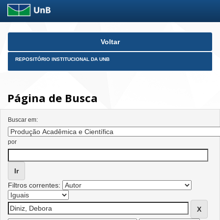
Skip
Voltar
navigation
REPOSITÓRIO INSTITUCIONAL DA UNB
Página de Busca
Buscar em:
por
Filtros correntes: