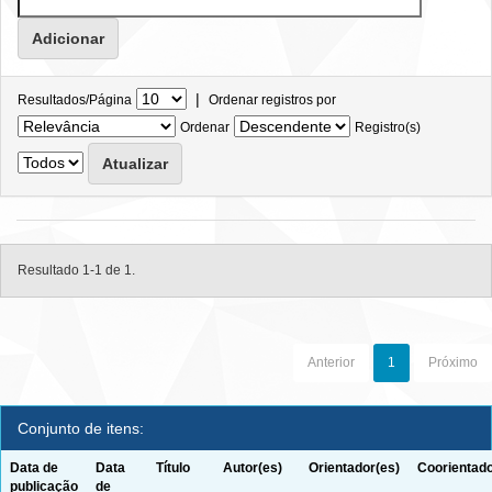
|
Resultados/Página
Ordenar registros por
Ordenar
Registro(s)
Resultado 1-1 de 1.
Anterior
1
Próximo
Conjunto de itens:
Data de
Data
Título
Autor(es)
Orientador(es)
Coorientado
publicação
de