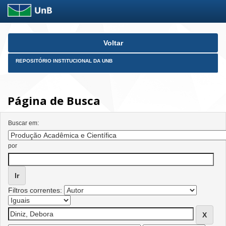
Skip
Voltar
navigation
REPOSITÓRIO INSTITUCIONAL DA UNB
Página de Busca
Buscar em:
por
Filtros correntes: