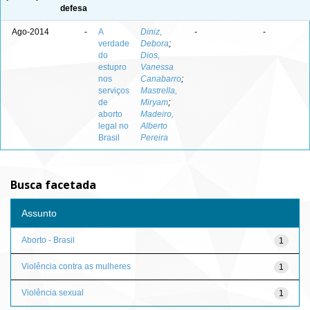
defesa
Ago-2014
-
A
Diniz,
-
-
verdade
Debora
;
do
Dios,
estupro
Vanessa
nos
Canabarro
;
serviços
Mastrella,
de
Miryam
;
aborto
Madeiro,
legal no
Alberto
Brasil
Pereira
Busca facetada
Assunto
Aborto - Brasil
1
Violência contra as mulheres
1
Violência sexual
1