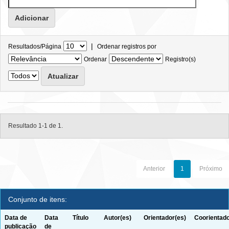
|
Resultados/Página
Ordenar registros por
Ordenar
Registro(s)
Resultado 1-1 de 1.
Anterior
1
Próximo
Conjunto de itens:
Data de
Data
Título
Autor(es)
Orientador(es)
Coorientado
publicação
de