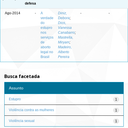
defesa
Ago-2014
-
A
Diniz,
-
-
verdade
Debora
;
do
Dios,
estupro
Vanessa
nos
Canabarro
;
serviços
Mastrella,
de
Miryam
;
aborto
Madeiro,
legal no
Alberto
Brasil
Pereira
Busca facetada
Assunto
Estupro
1
Violência contra as mulheres
1
Violência sexual
1