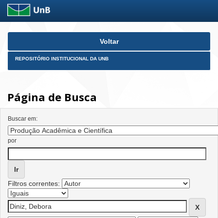
Skip
Voltar
navigation
REPOSITÓRIO INSTITUCIONAL DA UNB
Página de Busca
Buscar em:
por
Filtros correntes: