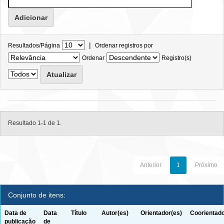
|
Resultados/Página
Ordenar registros por
Ordenar
Registro(s)
Resultado 1-1 de 1.
Anterior
1
Próximo
Conjunto de itens:
Data de
Data
Título
Autor(es)
Orientador(es)
Coorientado
publicação
de