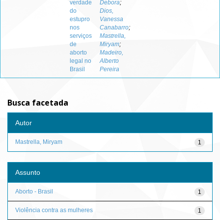
verdade
Debora
;
do
Dios,
estupro
Vanessa
nos
Canabarro
;
serviços
Mastrella,
de
Miryam
;
aborto
Madeiro,
legal no
Alberto
Brasil
Pereira
Busca facetada
Autor
Mastrella, Miryam
1
Assunto
Aborto - Brasil
1
Violência contra as mulheres
1