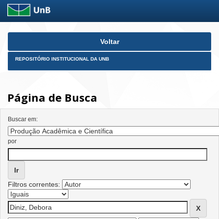
Skip
Voltar
navigation
REPOSITÓRIO INSTITUCIONAL DA UNB
Página de Busca
Buscar em:
por
Filtros correntes: