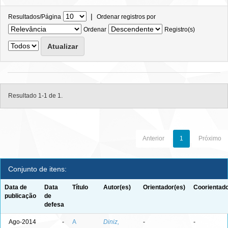
|
Resultados/Página
Ordenar registros por
Ordenar
Registro(s)
Resultado 1-1 de 1.
Anterior
1
Próximo
Conjunto de itens:
Data de
Data
Título
Autor(es)
Orientador(es)
Coorientado
publicação
de
defesa
Ago-2014
-
A
Diniz,
-
-