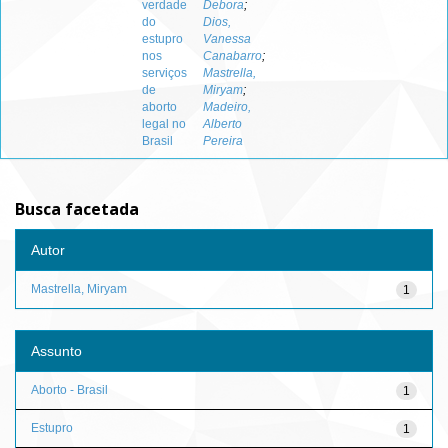
verdade
Debora
;
do
Dios,
estupro
Vanessa
nos
Canabarro
;
serviços
Mastrella,
de
Miryam
;
aborto
Madeiro,
legal no
Alberto
Brasil
Pereira
Busca facetada
Autor
Mastrella, Miryam
1
Assunto
Aborto - Brasil
1
Estupro
1