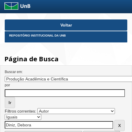
Skip
Voltar
navigation
REPOSITÓRIO INSTITUCIONAL DA UNB
Página de Busca
Buscar em:
por
Filtros correntes: