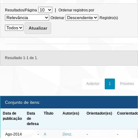
|
Resultados/Página
Ordenar registros por
Ordenar
Registro(s)
Resultado 1-1 de 1.
Anterior
1
Próximo
Conjunto de itens:
Data de
Data
Título
Autor(es)
Orientador(es)
Coorientado
publicação
de
defesa
Ago-2014
-
A
Diniz,
-
-