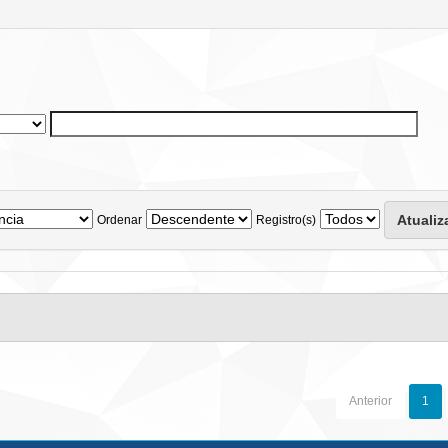
Ordenar
Registro(s)
Anterior
1