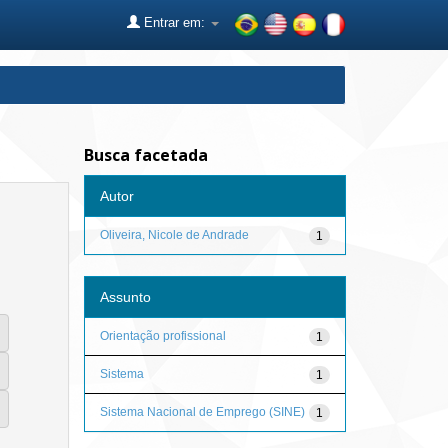
Entrar em:
Busca facetada
Autor
Oliveira, Nicole de Andrade
1
Assunto
Orientação profissional
1
Sistema
1
Sistema Nacional de Emprego (SINE)
1