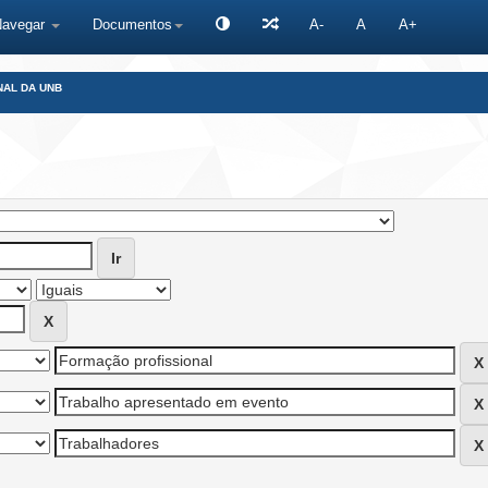
Navegar
Documentos
A-
A
A+
NAL DA UNB