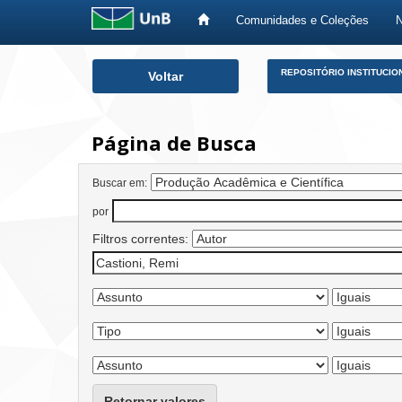
Comunidades e Coleções
Skip
REPOSITÓRIO INSTITUCIO
Voltar
navigation
Página de Busca
Buscar em:
por
Filtros correntes:
Retornar valores