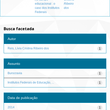
educacional : o
Ribeiro
caso dos Institutos
dos
Federais
Busca facetada
Autor
Reis, Lívia Cristina Ribeiro dos
1
Assunto
Burocravia
1
Institutos Federais de Educação, ...
1
Data de publicação
2014
1