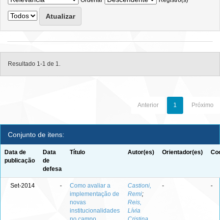
Ordenar
Registro(s)
Resultado 1-1 de 1.
Anterior
1
Próximo
Conjunto de itens:
Data de
Data
Título
Autor(es)
Orientador(es)
Coo
publicação
de
defesa
Set-2014
-
Como avaliar a
Castioni,
-
-
implementação de
Remi
;
novas
Reis,
institucionalidades
Lívia
no campo
Cristina