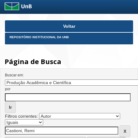
Skip
Voltar
navigation
REPOSITÓRIO INSTITUCIONAL DA UNB
Página de Busca
Buscar em:
por
Filtros correntes: