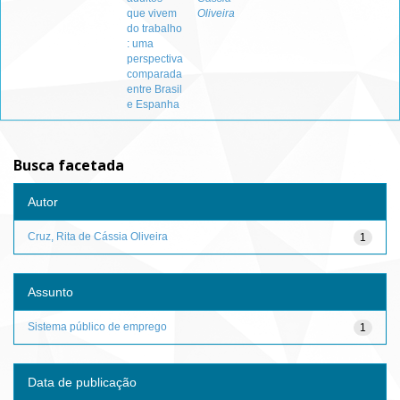
que vivem
Oliveira
do trabalho
: uma
perspectiva
comparada
entre Brasil
e Espanha
Busca facetada
Autor
Cruz, Rita de Cássia Oliveira
1
Assunto
Sistema público de emprego
1
Data de publicação