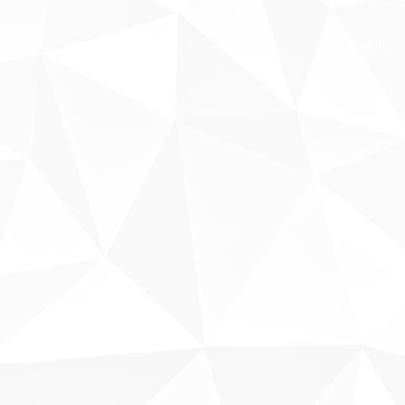
Fale conosco
Sobre