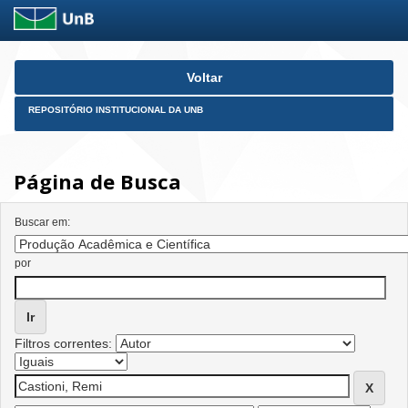
Skip
Voltar
navigation
REPOSITÓRIO INSTITUCIONAL DA UNB
Página de Busca
Buscar em:
por
Filtros correntes: