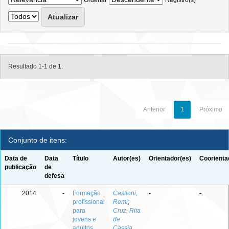
Ordenar
Registro(s)
Resultado 1-1 de 1.
Anterior
1
Próximo
Conjunto de itens:
Data de
Data
Título
Autor(es)
Orientador(es)
Coorienta
publicação
de
defesa
2014
-
Formação
Castioni,
-
-
profissional
Remi
;
para
Cruz, Rita
jovens e
de
adultos
Cássia