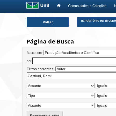
Comunidades e Coleções
Skip
REPOSITÓRIO INSTITUCIO
Voltar
navigation
Página de Busca
Buscar em:
por
Filtros correntes:
Retornar valores