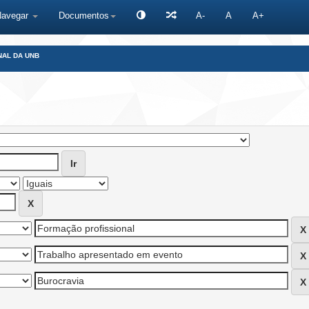
Navegar
Documentos
A-
A
A+
NAL DA UNB