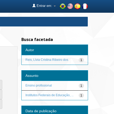
Entrar em:
Busca facetada
Autor
Reis, Lívia Cristina Ribeiro dos
1
Assunto
Ensino profissional
1
Institutos Federais de Educação, ...
1
Data de publicação