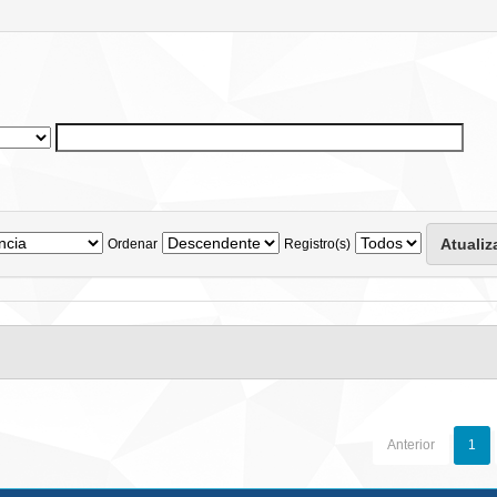
Ordenar
Registro(s)
Anterior
1