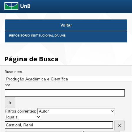
Skip
Voltar
navigation
REPOSITÓRIO INSTITUCIONAL DA UNB
Página de Busca
Buscar em:
por
Filtros correntes: