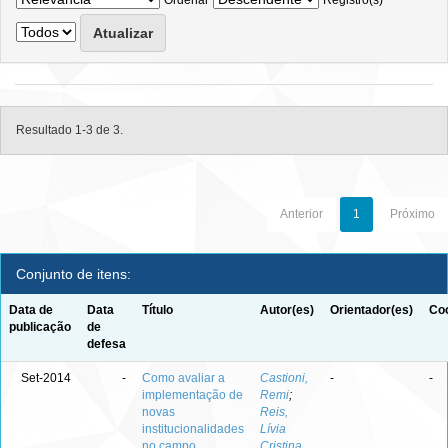
Ordenar
Registro(s)
Resultado 1-3 de 3.
Anterior
1
Próximo
Conjunto de itens:
Data de
Data
Título
Autor(es)
Orientador(es)
Coo
publicação
de
defesa
Set-2014
-
Como avaliar a
Castioni,
-
-
implementação de
Remi
;
novas
Reis,
institucionalidades
Lívia
no campo
Cristina