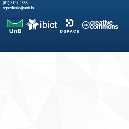
(61) 3107-2683
repositorio@unb.br
Fale conosco
Sobre