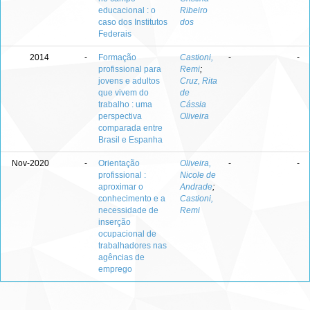
educacional : o
Ribeiro
caso dos Institutos
dos
Federais
2014
-
Formação
Castioni,
-
-
profissional para
Remi
;
jovens e adultos
Cruz, Rita
que vivem do
de
trabalho : uma
Cássia
perspectiva
Oliveira
comparada entre
Brasil e Espanha
Nov-2020
-
Orientação
Oliveira,
-
-
profissional :
Nicole de
aproximar o
Andrade
;
conhecimento e a
Castioni,
necessidade de
Remi
inserção
ocupacional de
trabalhadores nas
agências de
emprego