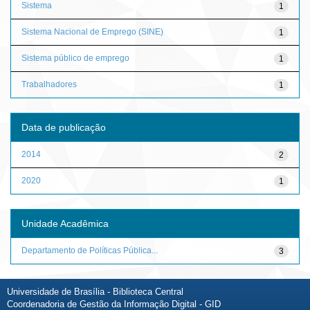
Sistema
1
Sistema Nacional de Emprego (SINE)
1
Sistema público de emprego
1
Trabalhadores
1
Data de publicação
2014
2
2020
1
Unidade Acadêmica
Departamento de Políticas Pública...
3
Universidade de Brasília - Biblioteca Central
Coordenadoria de Gestão da Informação Digital - GID