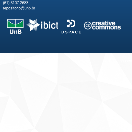
(61) 3107-2683
repositorio@unb.br
Fale conosco
Sobre