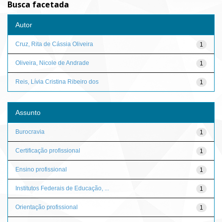
Busca facetada
Autor
Cruz, Rita de Cássia Oliveira
1
Oliveira, Nicole de Andrade
1
Reis, Lívia Cristina Ribeiro dos
1
Assunto
Burocravia
1
Certificação profissional
1
Ensino profissional
1
Institutos Federais de Educação, ...
1
Orientação profissional
1