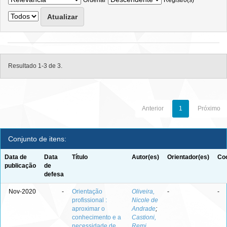
Ordenar
Registro(s)
Resultado 1-3 de 3.
Anterior
1
Próximo
Conjunto de itens:
Data de
Data
Título
Autor(es)
Orientador(es)
Coo
publicação
de
defesa
Nov-2020
-
Orientação
Oliveira,
-
-
profissional :
Nicole de
aproximar o
Andrade
;
conhecimento e a
Castioni,
necessidade de
Remi