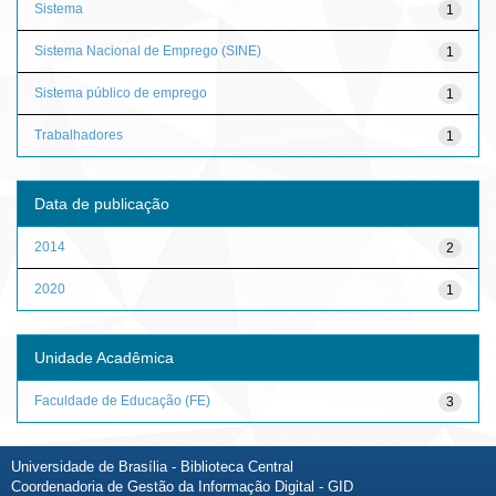
Sistema
1
Sistema Nacional de Emprego (SINE)
1
Sistema público de emprego
1
Trabalhadores
1
Data de publicação
2014
2
2020
1
Unidade Acadêmica
Faculdade de Educação (FE)
3
Universidade de Brasília - Biblioteca Central
Coordenadoria de Gestão da Informação Digital - GID