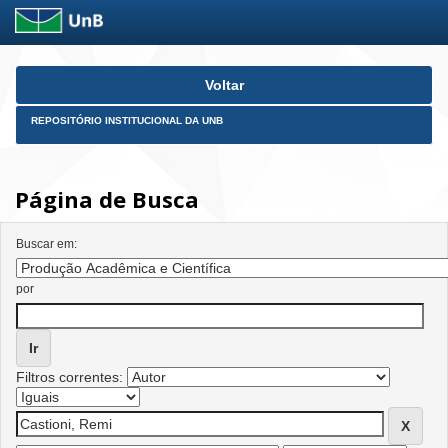
Skip
Voltar
navigation
REPOSITÓRIO INSTITUCIONAL DA UNB
Página de Busca
Buscar em:
por
Filtros correntes: