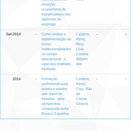
inserção
ocupacional de
trabalhadores nas
agências de
emprego
Set-2014
-
Como avaliar a
Castioni,
-
-
implementação de
Remi
;
novas
Reis,
institucionalidades
Lívia
no campo
Cristina
educacional : o
Ribeiro
caso dos Institutos
dos
Federais
2014
-
Formação
Castioni,
-
-
profissional para
Remi
;
jovens e adultos
Cruz, Rita
que vivem do
de
trabalho : uma
Cássia
perspectiva
Oliveira
comparada entre
Brasil e Espanha