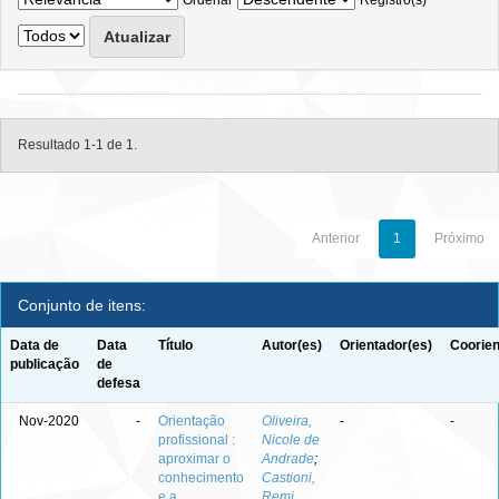
Ordenar
Registro(s)
Resultado 1-1 de 1.
Anterior
1
Próximo
Conjunto de itens:
Data de
Data
Título
Autor(es)
Orientador(es)
Coorien
publicação
de
defesa
Nov-2020
-
Orientação
Oliveira,
-
-
profissional :
Nicole de
aproximar o
Andrade
;
conhecimento
Castioni,
e a
Remi