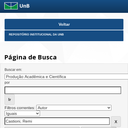
Skip
Voltar
navigation
REPOSITÓRIO INSTITUCIONAL DA UNB
Página de Busca
Buscar em:
por
Filtros correntes: