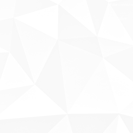
Fale conosco
Sobre