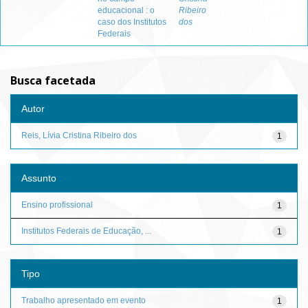
educacional : o
Ribeiro
caso dos Institutos
dos
Federais
Busca facetada
Autor
Reis, Lívia Cristina Ribeiro dos
1
Assunto
Ensino profissional
1
Institutos Federais de Educação, ...
1
Tipo
Trabalho apresentado em evento
1