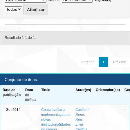
Ordenar
Registro(s)
Resultado 1-1 de 1.
Anterior
1
Próximo
Conjunto de itens:
Data de
Data
Título
Autor(es)
Orientador(es)
Coo
publicação
de
defesa
Set-2014
-
Como avaliar a
Castioni,
-
-
implementação de
Remi
;
novas
Reis,
institucionalidades
Lívia
no campo
Cristina