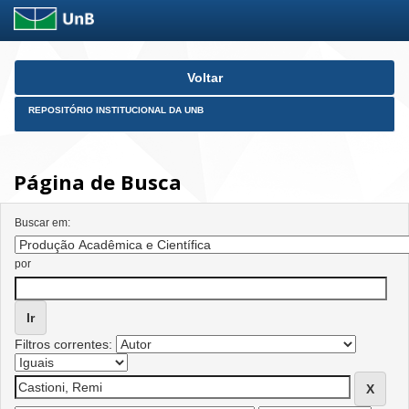
Skip
Voltar
navigation
REPOSITÓRIO INSTITUCIONAL DA UNB
Página de Busca
Buscar em:
por
Filtros correntes: