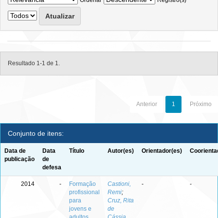
Ordenar
Registro(s)
Resultado 1-1 de 1.
Anterior
1
Próximo
Conjunto de itens:
Data de
Data
Título
Autor(es)
Orientador(es)
Coorienta
publicação
de
defesa
2014
-
Formação
Castioni,
-
-
profissional
Remi
;
para
Cruz, Rita
jovens e
de
adultos
Cássia