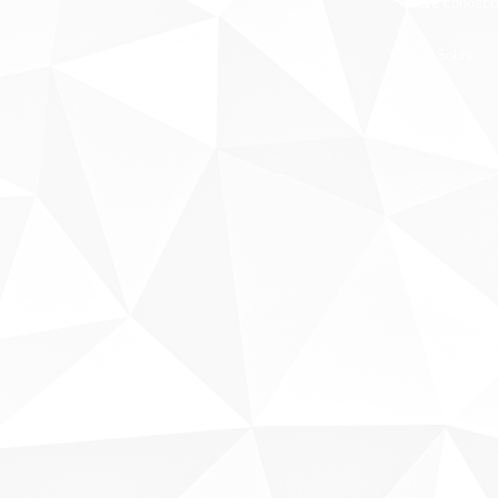
Fale conosco
Sobre