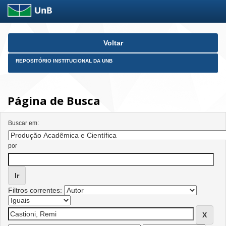
Skip
Voltar
navigation
REPOSITÓRIO INSTITUCIONAL DA UNB
Página de Busca
Buscar em:
por
Filtros correntes: