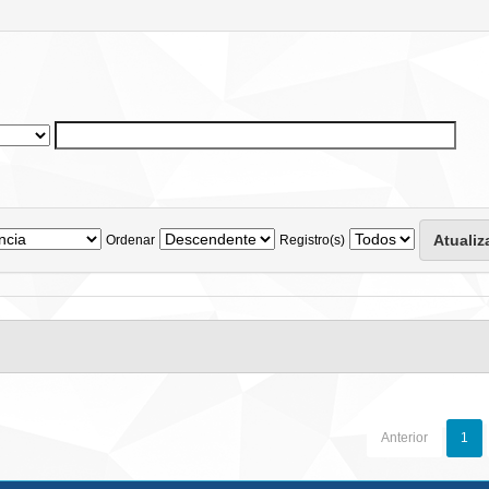
Ordenar
Registro(s)
Anterior
1