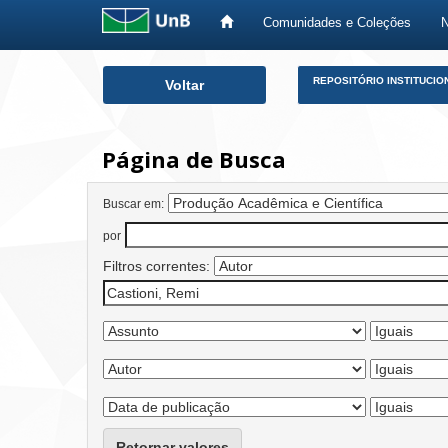
Comunidades e Coleções
Skip
REPOSITÓRIO INSTITUCIO
Voltar
navigation
Página de Busca
Buscar em:
por
Filtros correntes:
Retornar valores