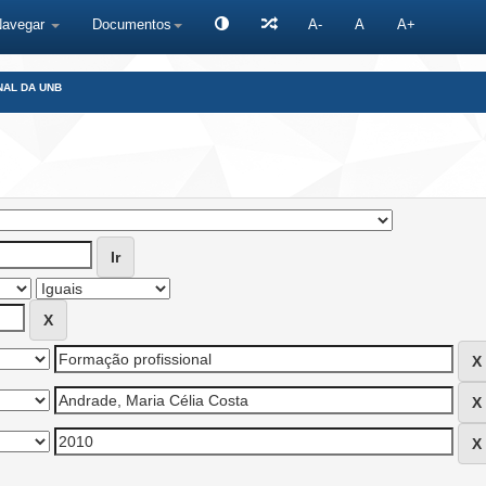
Navegar
Documentos
A-
A
A+
NAL DA UNB