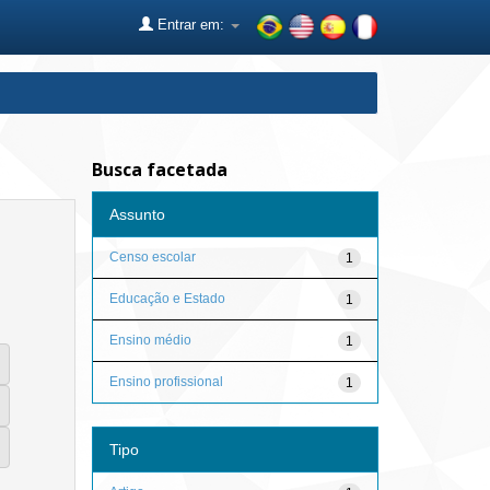
Entrar em:
Busca facetada
Assunto
Censo escolar
1
Educação e Estado
1
Ensino médio
1
Ensino profissional
1
Tipo