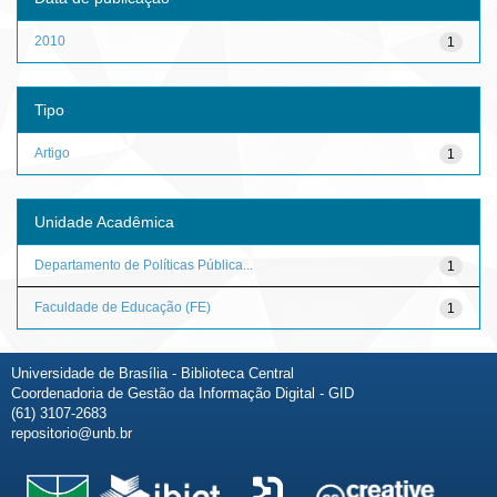
2010
1
Tipo
Artigo
1
Unidade Acadêmica
Departamento de Políticas Pública...
1
Faculdade de Educação (FE)
1
Universidade de Brasília - Biblioteca Central
Coordenadoria de Gestão da Informação Digital - GID
(61) 3107-2683
repositorio@unb.br