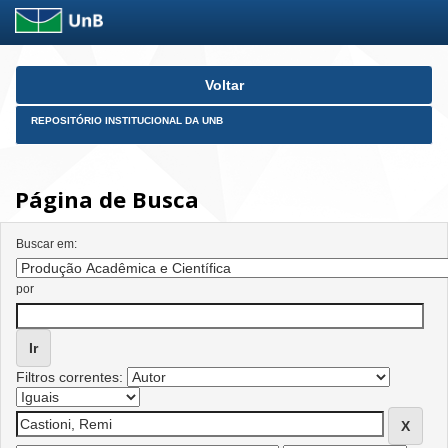
Skip
Voltar
navigation
REPOSITÓRIO INSTITUCIONAL DA UNB
Página de Busca
Buscar em:
por
Filtros correntes: