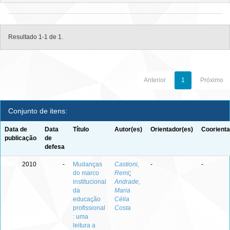
Resultado 1-1 de 1.
Anterior
1
Próximo
Conjunto de itens:
Data de
Data
Título
Autor(es)
Orientador(es)
Coorienta
publicação
de
defesa
2010
-
Mudanças
Castioni,
-
-
do marco
Remi
;
institucional
Andrade,
da
Maria
educação
Célia
profissional
Costa
: uma
leitura a