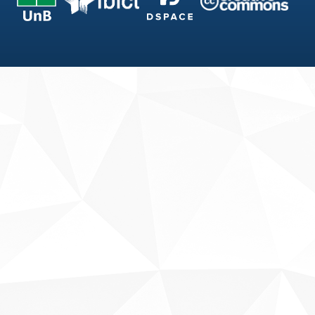
Fale conosco
Sobre