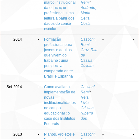
marco institucional
Remi
;
da educação
Andrade,
profissional : uma
Maria
leitura a partir dos
Célia
dados do censo
Costa
escolar
2014
-
Formação
Castioni,
-
-
profissional para
Remi
;
jovens e adultos
Cruz, Rita
que vivem do
de
trabalho : uma
Cássia
perspectiva
Oliveira
comparada entre
Brasil e Espanha
Set-2014
-
Como avaliar a
Castioni,
-
-
implementação de
Remi
;
novas
Reis,
institucionalidades
Lívia
no campo
Cristina
educacional : o
Ribeiro
caso dos Institutos
dos
Federais
2013
-
Planos, Projetos e
Castioni,
-
-