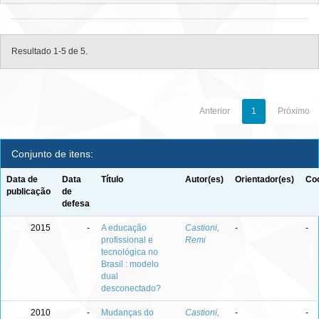
Resultado 1-5 de 5.
Anterior
1
Próximo
Conjunto de itens:
Data de
Data
Título
Autor(es)
Orientador(es)
Coo
publicação
de
defesa
2015
-
A educação
Castioni,
-
-
profissional e
Remi
tecnológica no
Brasil : modelo
dual
desconectado?
2010
-
Mudanças do
Castioni,
-
-