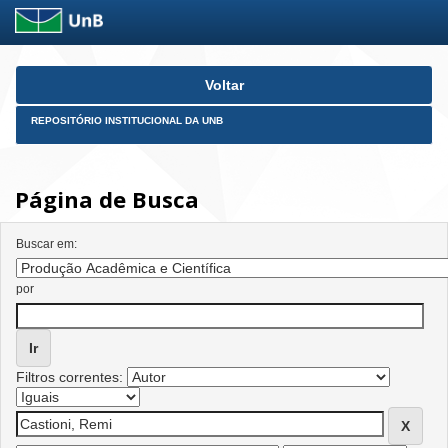
Skip
Voltar
navigation
REPOSITÓRIO INSTITUCIONAL DA UNB
Página de Busca
Buscar em:
por
Filtros correntes: