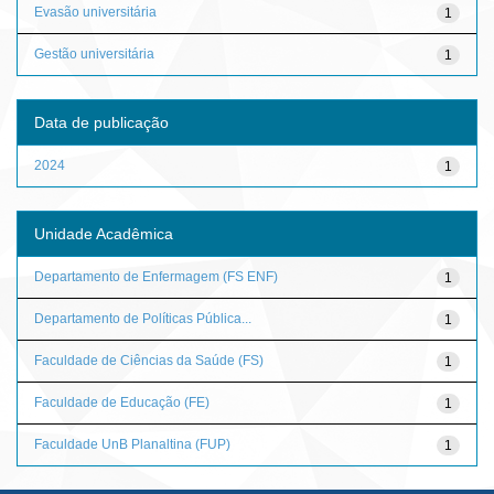
Evasão universitária
1
Gestão universitária
1
Data de publicação
2024
1
Unidade Acadêmica
Departamento de Enfermagem (FS ENF)
1
Departamento de Políticas Pública...
1
Faculdade de Ciências da Saúde (FS)
1
Faculdade de Educação (FE)
1
Faculdade UnB Planaltina (FUP)
1