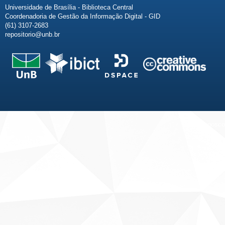
Universidade de Brasília - Biblioteca Central
Coordenadoria de Gestão da Informação Digital - GID
(61) 3107-2683
repositorio@unb.br
Fale conosco
Sobre