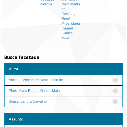
coletiva
Nascimento
de
;
Castioni,
Remi
;
Pires, Maria
Raquel
Gomes
Maia
Busca facetada
Autor
Almeida, Alexandre Nascimento de
1
Pires, Maria Raquel Gomes Maia
1
Sousa, Sandra Carvalho
1
Assunto