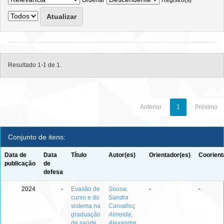
Ordenar
Registro(s)
Resultado 1-1 de 1.
Anterior
1
Próximo
Conjunto de itens:
Data de
Data
Título
Autor(es)
Orientador(es)
Coorient
publicação
de
defesa
2024
-
Evasão de
Sousa,
-
-
curso e do
Sandra
sistema na
Carvalho
;
graduação
Almeida,
de saúde
Alexandre