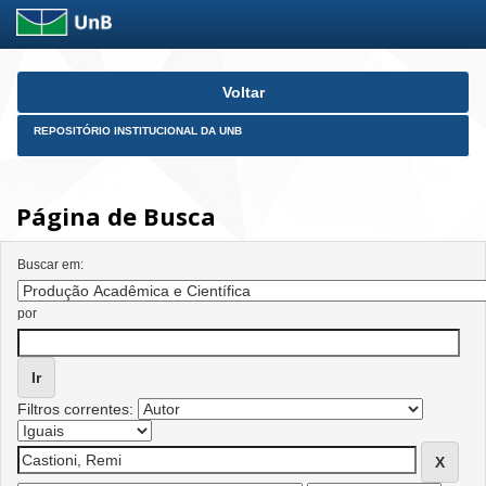
Skip
Voltar
navigation
REPOSITÓRIO INSTITUCIONAL DA UNB
Página de Busca
Buscar em:
por
Filtros correntes: