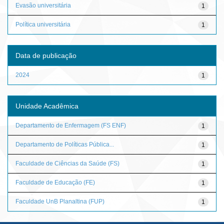
Evasão universitária
1
Política universitária
1
Data de publicação
2024
1
Unidade Acadêmica
Departamento de Enfermagem (FS ENF)
1
Departamento de Políticas Pública...
1
Faculdade de Ciências da Saúde (FS)
1
Faculdade de Educação (FE)
1
Faculdade UnB Planaltina (FUP)
1