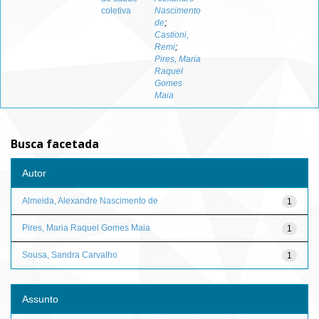
coletiva
Nascimento
de
;
Castioni,
Remi
;
Pires, Maria
Raquel
Gomes
Maia
Busca facetada
Autor
Almeida, Alexandre Nascimento de
1
Pires, Maria Raquel Gomes Maia
1
Sousa, Sandra Carvalho
1
Assunto