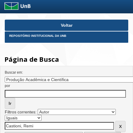
Skip
Voltar
navigation
REPOSITÓRIO INSTITUCIONAL DA UNB
Página de Busca
Buscar em:
por
Filtros correntes: