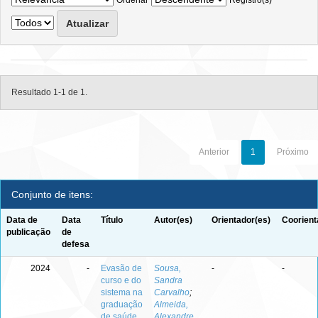
Ordenar
Registro(s)
Resultado 1-1 de 1.
Anterior
1
Próximo
Conjunto de itens:
Data de
Data
Título
Autor(es)
Orientador(es)
Coorient
publicação
de
defesa
2024
-
Evasão de
Sousa,
-
-
curso e do
Sandra
sistema na
Carvalho
;
graduação
Almeida,
de saúde
Alexandre