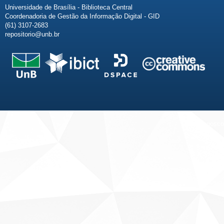
Universidade de Brasília - Biblioteca Central
Coordenadoria de Gestão da Informação Digital - GID
(61) 3107-2683
repositorio@unb.br
Fale conosco
Sobre