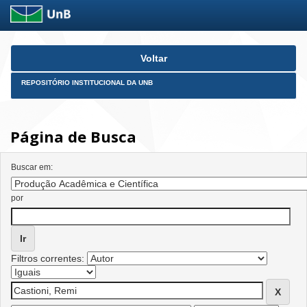
Skip
Voltar
navigation
REPOSITÓRIO INSTITUCIONAL DA UNB
Página de Busca
Buscar em:
por
Filtros correntes: