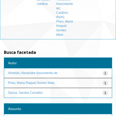
coletiva
Nascimento
de
;
Castioni,
Remi
;
Pires, Maria
Raquel
Gomes
Maia
Busca facetada
Autor
Almeida, Alexandre Nascimento de
1
Pires, Maria Raquel Gomes Maia
1
Sousa, Sandra Carvalho
1
Assunto