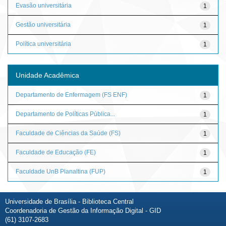
Evasão universitária
1
Gestão universitária
1
Política universitária
1
Unidade Acadêmica
Departamento de Enfermagem (FS ENF)
1
Departamento de Políticas Pública...
1
Faculdade de Ciências da Saúde (FS)
1
Faculdade de Educação (FE)
1
Faculdade UnB Planaltina (FUP)
1
Universidade de Brasília - Biblioteca Central
Coordenadoria de Gestão da Informação Digital - GID
(61) 3107-2683