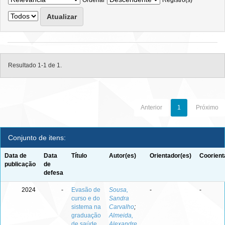
Ordenar
Registro(s)
Resultado 1-1 de 1.
Anterior
1
Próximo
Conjunto de itens:
Data de
Data
Título
Autor(es)
Orientador(es)
Coorient
publicação
de
defesa
2024
-
Evasão de
Sousa,
-
-
curso e do
Sandra
sistema na
Carvalho
;
graduação
Almeida,
de saúde
Alexandre