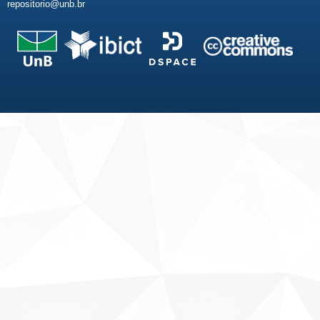
repositorio@unb.br
Fale conosco
Sobre