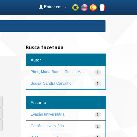
Entrar em:
Busca facetada
Autor
Pires, Maria Raquel Gomes Maia
1
Sousa, Sandra Carvalho
1
Assunto
Evasão universitária
1
Gestão universitária
1