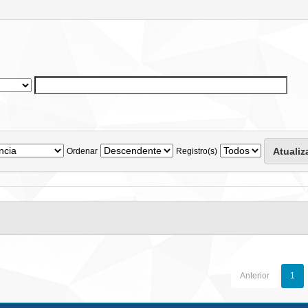
Ordenar
Registro(s)
Anterior
1