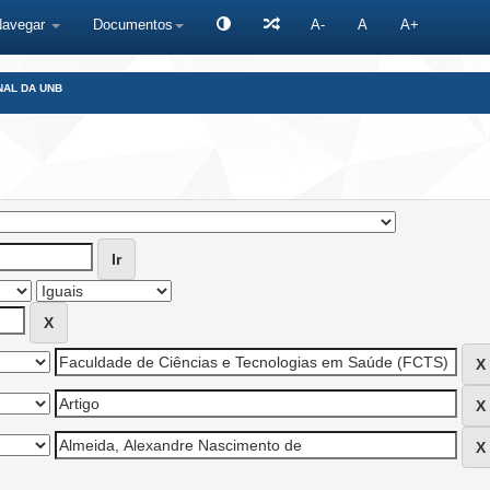
Navegar
Documentos
A-
A
A+
NAL DA UNB