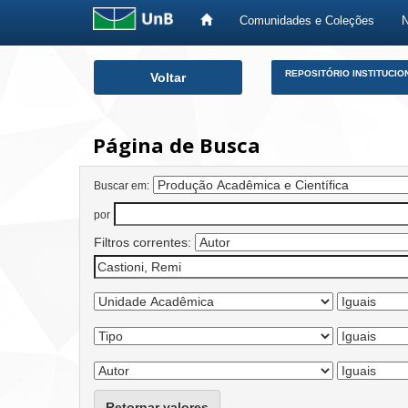
Comunidades e Coleções
Skip
REPOSITÓRIO INSTITUCIO
Voltar
navigation
Página de Busca
Buscar em:
por
Filtros correntes:
Retornar valores