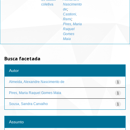
coletiva
Nascimento
de
;
Castioni,
Remi
;
Pires, Maria
Raquel
Gomes
Maia
Busca facetada
Autor
Almeida, Alexandre Nascimento de
1
Pires, Maria Raquel Gomes Maia
1
Sousa, Sandra Carvalho
1
Assunto