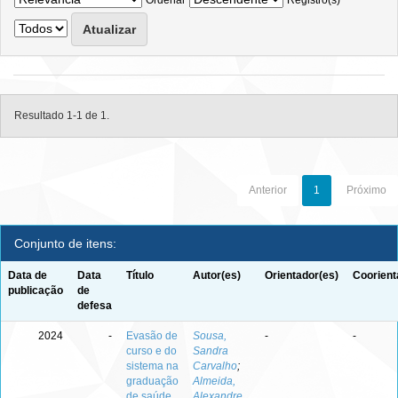
Ordenar
Registro(s)
Resultado 1-1 de 1.
Anterior
1
Próximo
Conjunto de itens:
Data de
Data
Título
Autor(es)
Orientador(es)
Coorient
publicação
de
defesa
2024
-
Evasão de
Sousa,
-
-
curso e do
Sandra
sistema na
Carvalho
;
graduação
Almeida,
de saúde
Alexandre