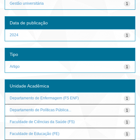
Gestão universitária
1
Data de publicação
2024
1
Tipo
Artigo
1
Unidade Acadêmica
Departamento de Enfermagem (FS ENF)
1
Departamento de Políticas Pública...
1
Faculdade de Ciências da Saúde (FS)
1
Faculdade de Educação (FE)
1