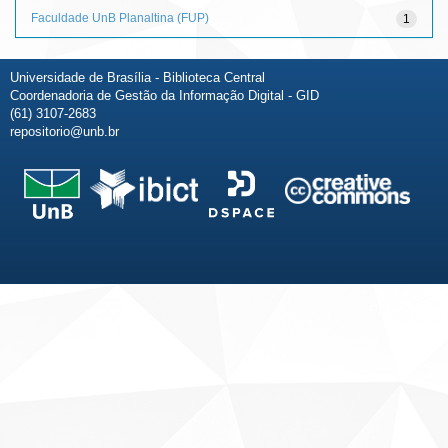
Faculdade UnB Planaltina (FUP)
1
Universidade de Brasília - Biblioteca Central
Coordenadoria de Gestão da Informação Digital - GID
(61) 3107-2683
repositorio@unb.br
Fale conosco
Sobre