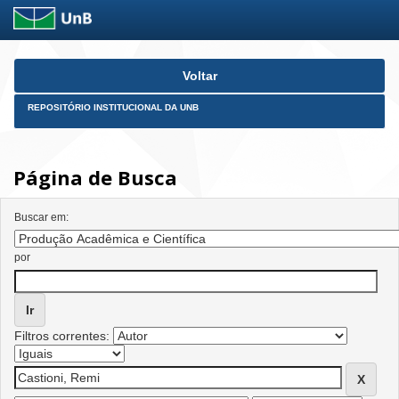
Skip
Voltar
navigation
REPOSITÓRIO INSTITUCIONAL DA UNB
Página de Busca
Buscar em:
por
Filtros correntes: