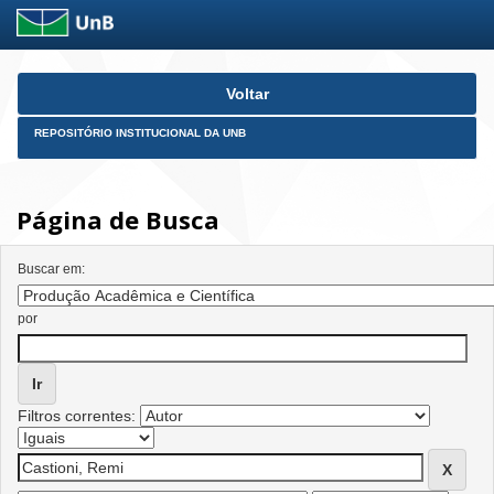
Skip
Voltar
navigation
REPOSITÓRIO INSTITUCIONAL DA UNB
Página de Busca
Buscar em:
por
Filtros correntes: