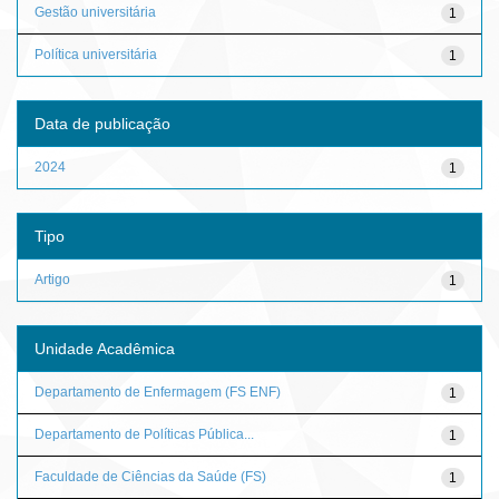
Gestão universitária
1
Política universitária
1
Data de publicação
2024
1
Tipo
Artigo
1
Unidade Acadêmica
Departamento de Enfermagem (FS ENF)
1
Departamento de Políticas Pública...
1
Faculdade de Ciências da Saúde (FS)
1