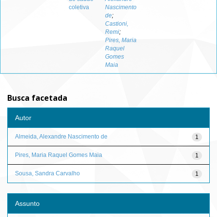
coletiva
Nascimento
de
;
Castioni,
Remi
;
Pires, Maria
Raquel
Gomes
Maia
Busca facetada
Autor
Almeida, Alexandre Nascimento de
1
Pires, Maria Raquel Gomes Maia
1
Sousa, Sandra Carvalho
1
Assunto