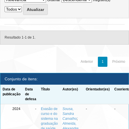
Ordenar
Registro(s)
Resultado 1-1 de 1.
Anterior
1
Próximo
Conjunto de itens:
Data de
Data
Título
Autor(es)
Orientador(es)
Coorient
publicação
de
defesa
2024
-
Evasão de
Sousa,
-
-
curso e do
Sandra
sistema na
Carvalho
;
graduação
Almeida,
de saúde
Alexandre