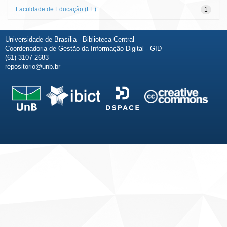
Faculdade de Educação (FE)
1
Universidade de Brasília - Biblioteca Central
Coordenadoria de Gestão da Informação Digital - GID
(61) 3107-2683
repositorio@unb.br
Fale conosco
Sobre