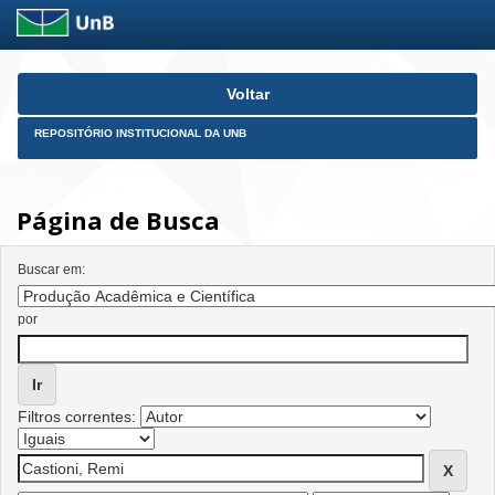
Skip
Voltar
navigation
REPOSITÓRIO INSTITUCIONAL DA UNB
Página de Busca
Buscar em:
por
Filtros correntes: