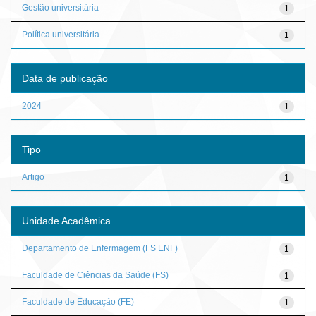
Gestão universitária
1
Política universitária
1
Data de publicação
2024
1
Tipo
Artigo
1
Unidade Acadêmica
Departamento de Enfermagem (FS ENF)
1
Faculdade de Ciências da Saúde (FS)
1
Faculdade de Educação (FE)
1