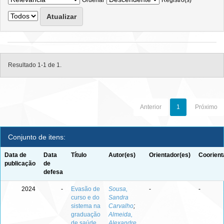
Ordenar
Registro(s)
Resultado 1-1 de 1.
Anterior
1
Próximo
Conjunto de itens:
Data de
Data
Título
Autor(es)
Orientador(es)
Coorient
publicação
de
defesa
2024
-
Evasão de
Sousa,
-
-
curso e do
Sandra
sistema na
Carvalho
;
graduação
Almeida,
de saúde
Alexandre