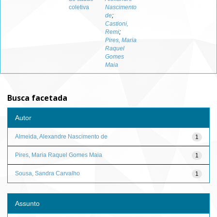
coletiva
Nascimento
de
;
Castioni,
Remi
;
Pires, Maria
Raquel
Gomes
Maia
Busca facetada
Autor
Almeida, Alexandre Nascimento de
1
Pires, Maria Raquel Gomes Maia
1
Sousa, Sandra Carvalho
1
Assunto