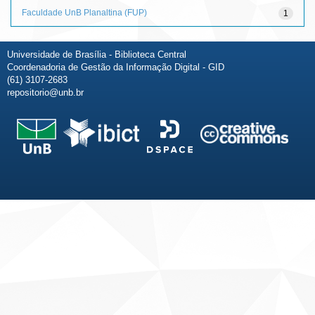
Faculdade UnB Planaltina (FUP)
1
Universidade de Brasília - Biblioteca Central
Coordenadoria de Gestão da Informação Digital - GID
(61) 3107-2683
repositorio@unb.br
Fale conosco
Sobre