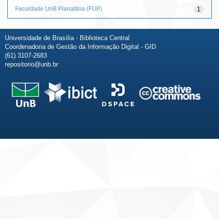
Faculdade UnB Planaltina (FUP)
1
Universidade de Brasília - Biblioteca Central
Coordenadoria de Gestão da Informação Digital - GID
(61) 3107-2683
repositorio@unb.br
Fale conosco
Sobre