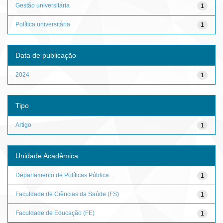
Gestão universitária
1
Política universitária
1
Data de publicação
2024
1
Tipo
Artigo
1
Unidade Acadêmica
Departamento de Políticas Pública...
1
Faculdade de Ciências da Saúde (FS)
1
Faculdade de Educação (FE)
1