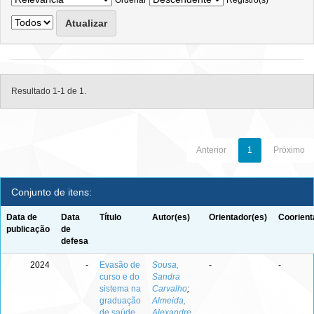
Ordenar
Registro(s)
Resultado 1-1 de 1.
Anterior
1
Próximo
Conjunto de itens:
Data de
Data
Título
Autor(es)
Orientador(es)
Coorient
publicação
de
defesa
2024
-
Evasão de
Sousa,
-
-
curso e do
Sandra
sistema na
Carvalho
;
graduação
Almeida,
de saúde
Alexandre