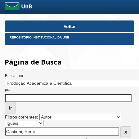
Skip
Voltar
navigation
REPOSITÓRIO INSTITUCIONAL DA UNB
Página de Busca
Buscar em:
por
Filtros correntes: