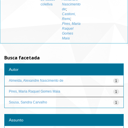
coletiva
Nascimento
de
;
Castioni,
Remi
;
Pires, Maria
Raquel
Gomes
Maia
Busca facetada
Autor
Almeida, Alexandre Nascimento de
1
Pires, Maria Raquel Gomes Maia
1
Sousa, Sandra Carvalho
1
Assunto