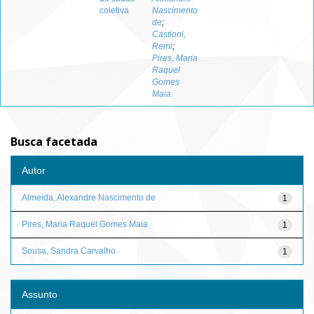
coletiva
Nascimento
de
;
Castioni,
Remi
;
Pires, Maria
Raquel
Gomes
Maia
Busca facetada
Autor
Almeida, Alexandre Nascimento de
1
Pires, Maria Raquel Gomes Maia
1
Sousa, Sandra Carvalho
1
Assunto