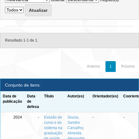
Ordenar
Registro(s)
Resultado 1-1 de 1.
Anterior
1
Próximo
Conjunto de itens:
Data de
Data
Título
Autor(es)
Orientador(es)
Coorient
publicação
de
defesa
2024
-
Evasão de
Sousa,
-
-
curso e do
Sandra
sistema na
Carvalho
;
graduação
Almeida,
de saúde
Alexandre