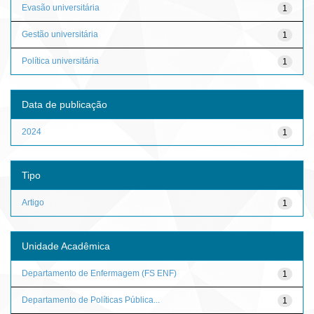
Evasão universitária
1
Gestão universitária
1
Política universitária
1
Data de publicação
2024
1
Tipo
Artigo
1
Unidade Acadêmica
Departamento de Enfermagem (FS ENF)
1
Departamento de Políticas Pública...
1