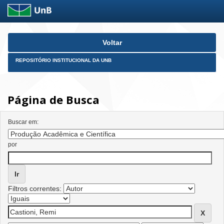
Skip
Voltar
navigation
REPOSITÓRIO INSTITUCIONAL DA UNB
Página de Busca
Buscar em:
por
Filtros correntes: