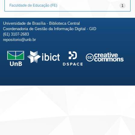
Faculdade de Educação (FE)
1
Universidade de Brasília - Biblioteca Central
Coordenadoria de Gestão da Informação Digital - GID
(61) 3107-2683
repositorio@unb.br
Fale conosco
Sobre