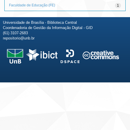
Faculdade de Educação (FE)
1
Universidade de Brasília - Biblioteca Central
Coordenadoria de Gestão da Informação Digital - GID
(61) 3107-2683
repositorio@unb.br
Fale conosco
Sobre