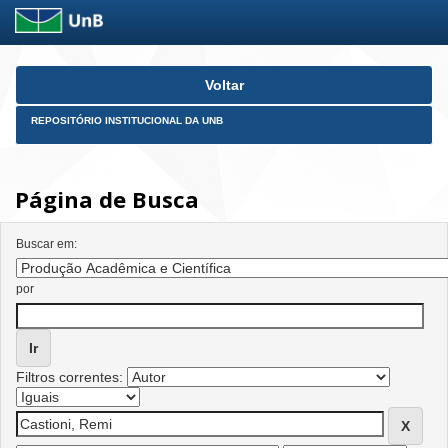
Skip
Voltar
navigation
REPOSITÓRIO INSTITUCIONAL DA UNB
Página de Busca
Buscar em:
por
Filtros correntes: