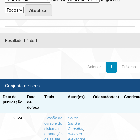
Ordenar
Registro(s)
Resultado 1-1 de 1.
Anterior
1
Próximo
Conjunto de itens:
Data de
Data
Título
Autor(es)
Orientador(es)
Coorient
publicação
de
defesa
2024
-
Evasão de
Sousa,
-
-
curso e do
Sandra
sistema na
Carvalho
;
graduação
Almeida,
de saúde
Alexandre