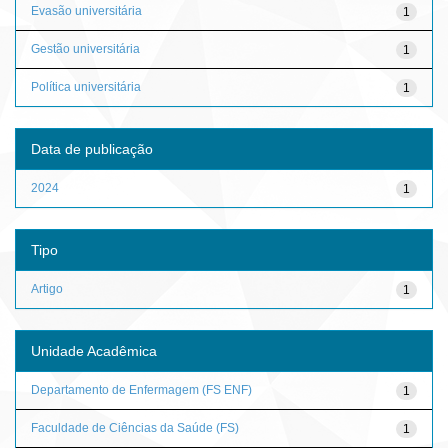
Evasão universitária
1
Gestão universitária
1
Política universitária
1
Data de publicação
2024
1
Tipo
Artigo
1
Unidade Acadêmica
Departamento de Enfermagem (FS ENF)
1
Faculdade de Ciências da Saúde (FS)
1