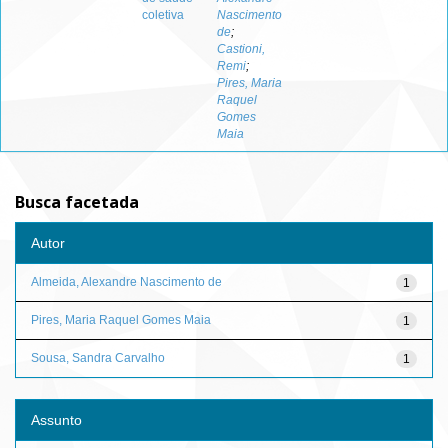
coletiva
Nascimento
de
;
Castioni,
Remi
;
Pires, Maria
Raquel
Gomes
Maia
Busca facetada
Autor
Almeida, Alexandre Nascimento de
1
Pires, Maria Raquel Gomes Maia
1
Sousa, Sandra Carvalho
1
Assunto