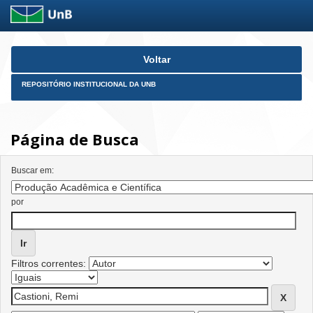
Skip
Voltar
navigation
REPOSITÓRIO INSTITUCIONAL DA UNB
Página de Busca
Buscar em:
por
Filtros correntes: