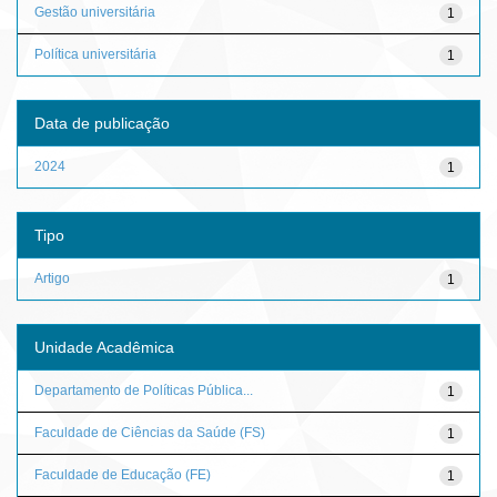
Gestão universitária
1
Política universitária
1
Data de publicação
2024
1
Tipo
Artigo
1
Unidade Acadêmica
Departamento de Políticas Pública...
1
Faculdade de Ciências da Saúde (FS)
1
Faculdade de Educação (FE)
1