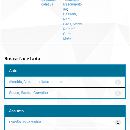
coletiva
Nascimento
de
;
Castioni,
Remi
;
Pires, Maria
Raquel
Gomes
Maia
Busca facetada
Autor
Almeida, Alexandre Nascimento de
1
Sousa, Sandra Carvalho
1
Assunto
Evasão universitária
1