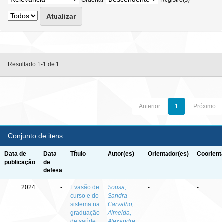
Ordenar
Registro(s)
Resultado 1-1 de 1.
Anterior
1
Próximo
Conjunto de itens:
Data de
Data
Título
Autor(es)
Orientador(es)
Coorient
publicação
de
defesa
2024
-
Evasão de
Sousa,
-
-
curso e do
Sandra
sistema na
Carvalho
;
graduação
Almeida,
de saúde
Alexandre