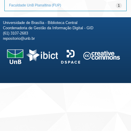
Faculdade UnB Planaltina (FUP)
1
Universidade de Brasília - Biblioteca Central
Coordenadoria de Gestão da Informação Digital - GID
(61) 3107-2683
repositorio@unb.br
Fale conosco
Sobre