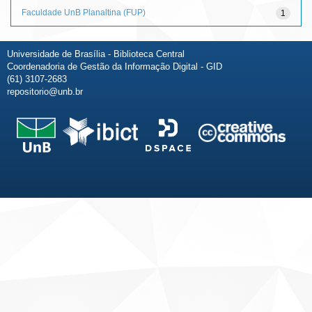
Faculdade UnB Planaltina (FUP)
1
Universidade de Brasília - Biblioteca Central
Coordenadoria de Gestão da Informação Digital - GID
(61) 3107-2683
repositorio@unb.br
Fale conosco
Sobre