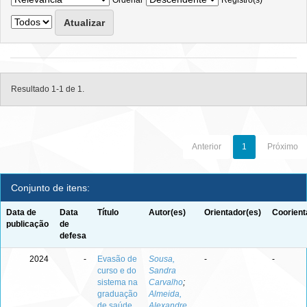
Ordenar
Registro(s)
Resultado 1-1 de 1.
Anterior
1
Próximo
Conjunto de itens:
Data de
Data
Título
Autor(es)
Orientador(es)
Coorient
publicação
de
defesa
2024
-
Evasão de
Sousa,
-
-
curso e do
Sandra
sistema na
Carvalho
;
graduação
Almeida,
de saúde
Alexandre