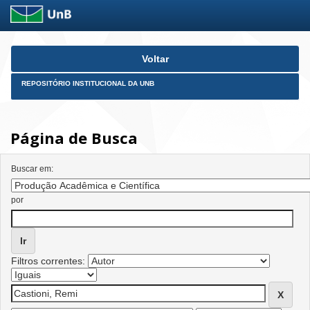
Skip
Voltar
navigation
REPOSITÓRIO INSTITUCIONAL DA UNB
Página de Busca
Buscar em:
por
Filtros correntes: