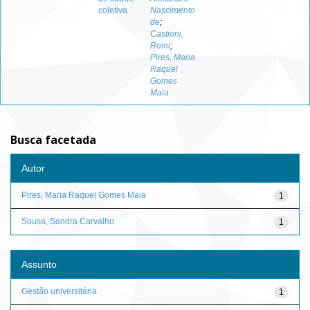
coletiva
Nascimento
de
;
Castioni,
Remi
;
Pires, Maria
Raquel
Gomes
Maia
Busca facetada
Autor
Pires, Maria Raquel Gomes Maia
1
Sousa, Sandra Carvalho
1
Assunto
Gestão universitária
1