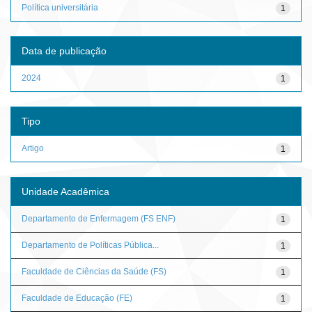
Política universitária
1
Data de publicação
2024
1
Tipo
Artigo
1
Unidade Acadêmica
Departamento de Enfermagem (FS ENF)
1
Departamento de Políticas Pública...
1
Faculdade de Ciências da Saúde (FS)
1
Faculdade de Educação (FE)
1