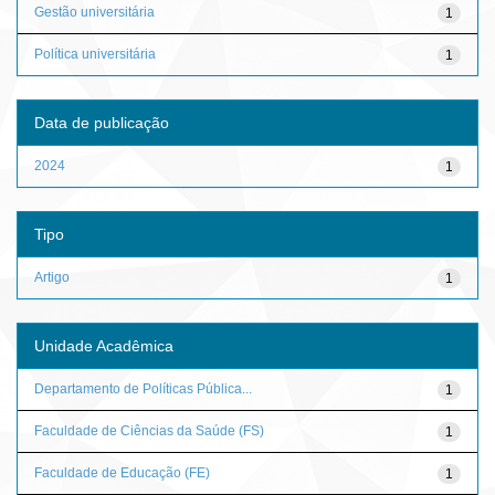
Gestão universitária
1
Política universitária
1
Data de publicação
2024
1
Tipo
Artigo
1
Unidade Acadêmica
Departamento de Políticas Pública...
1
Faculdade de Ciências da Saúde (FS)
1
Faculdade de Educação (FE)
1