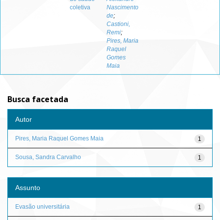
coletiva
Nascimento
de
;
Castioni,
Remi
;
Pires, Maria
Raquel
Gomes
Maia
Busca facetada
Autor
Pires, Maria Raquel Gomes Maia
1
Sousa, Sandra Carvalho
1
Assunto
Evasão universitária
1