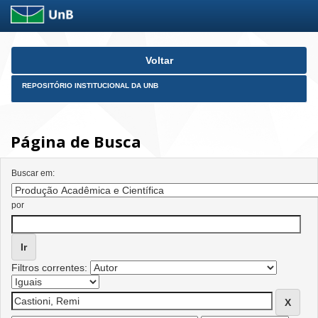
Skip
Voltar
navigation
REPOSITÓRIO INSTITUCIONAL DA UNB
Página de Busca
Buscar em:
por
Filtros correntes: