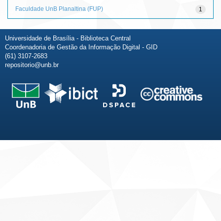
Faculdade UnB Planaltina (FUP)
1
Universidade de Brasília - Biblioteca Central
Coordenadoria de Gestão da Informação Digital - GID
(61) 3107-2683
repositorio@unb.br
Fale conosco
Sobre