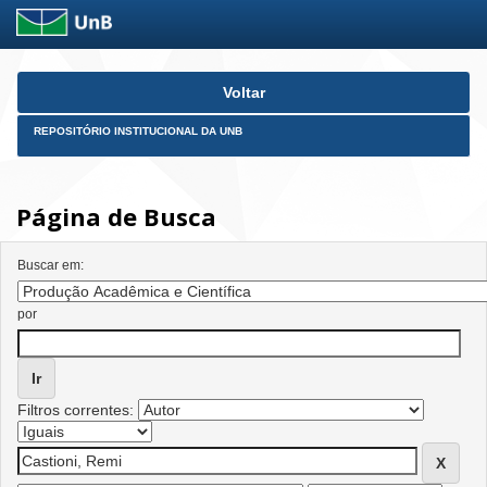
Skip
Voltar
navigation
REPOSITÓRIO INSTITUCIONAL DA UNB
Página de Busca
Buscar em:
por
Filtros correntes: