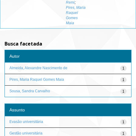
Remi
;
Pires, Maria
Raquel
Gomes
Maia
Busca facetada
Autor
Almeida, Alexandre Nascimento de
1
Pires, Maria Raquel Gomes Maia
1
Sousa, Sandra Carvalho
1
Assunto
Evasão universitária
1
Gestão universitária
1