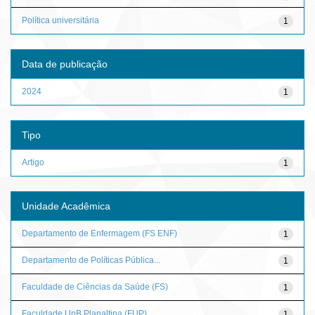
Política universitária
1
Data de publicação
2024
1
Tipo
Artigo
1
Unidade Acadêmica
Departamento de Enfermagem (FS ENF)
1
Departamento de Políticas Pública...
1
Faculdade de Ciências da Saúde (FS)
1
Faculdade UnB Planaltina (FUP)
1