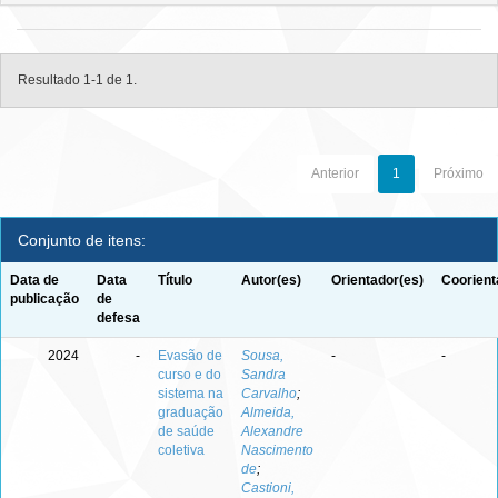
Resultado 1-1 de 1.
Anterior
1
Próximo
Conjunto de itens:
Data de
Data
Título
Autor(es)
Orientador(es)
Coorient
publicação
de
defesa
2024
-
Evasão de
Sousa,
-
-
curso e do
Sandra
sistema na
Carvalho
;
graduação
Almeida,
de saúde
Alexandre
coletiva
Nascimento
de
;
Castioni,