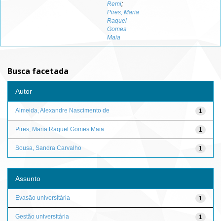
Remi
;
Pires, Maria
Raquel
Gomes
Maia
Busca facetada
Autor
Almeida, Alexandre Nascimento de
1
Pires, Maria Raquel Gomes Maia
1
Sousa, Sandra Carvalho
1
Assunto
Evasão universitária
1
Gestão universitária
1