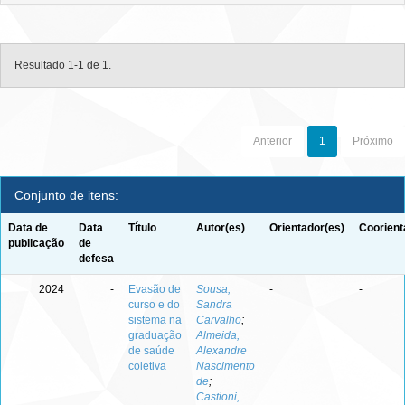
Resultado 1-1 de 1.
Anterior
1
Próximo
Conjunto de itens:
Data de
Data
Título
Autor(es)
Orientador(es)
Coorient
publicação
de
defesa
2024
-
Evasão de
Sousa,
-
-
curso e do
Sandra
sistema na
Carvalho
;
graduação
Almeida,
de saúde
Alexandre
coletiva
Nascimento
de
;
Castioni,