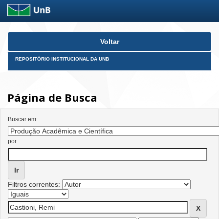
Skip
Voltar
navigation
REPOSITÓRIO INSTITUCIONAL DA UNB
Página de Busca
Buscar em:
por
Filtros correntes: