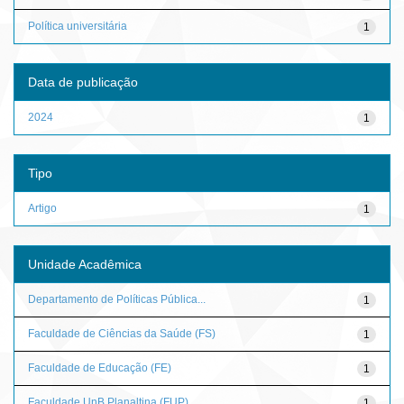
Política universitária
1
Data de publicação
2024
1
Tipo
Artigo
1
Unidade Acadêmica
Departamento de Políticas Pública...
1
Faculdade de Ciências da Saúde (FS)
1
Faculdade de Educação (FE)
1
Faculdade UnB Planaltina (FUP)
1