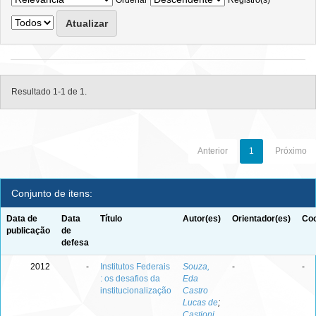
Ordenar
Registro(s)
Resultado 1-1 de 1.
Anterior
1
Próximo
Conjunto de itens:
Data de
Data
Título
Autor(es)
Orientador(es)
Coo
publicação
de
defesa
2012
-
Institutos Federais
Souza,
-
-
: os desafios da
Eda
institucionalização
Castro
Lucas de
;
Castioni,