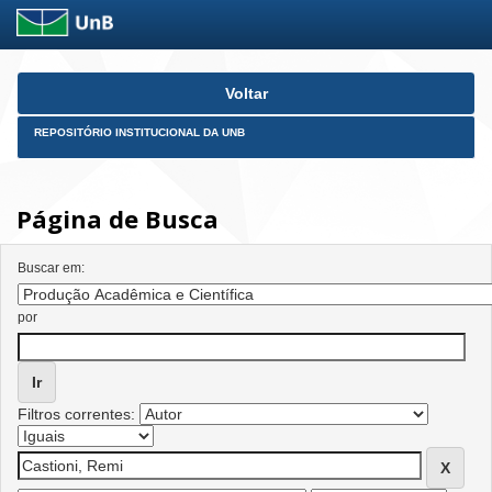
Skip
Voltar
navigation
REPOSITÓRIO INSTITUCIONAL DA UNB
Página de Busca
Buscar em:
por
Filtros correntes: