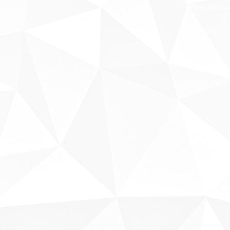
Fale conosco
Sobre