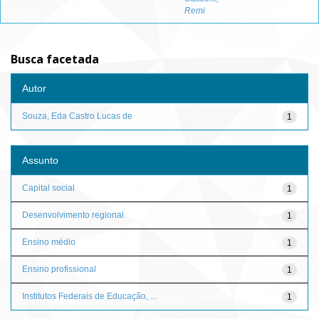
Remi
Busca facetada
Autor
Souza, Eda Castro Lucas de
1
Assunto
Capital social
1
Desenvolvimento regional
1
Ensino médio
1
Ensino profissional
1
Institutos Federais de Educação, ...
1