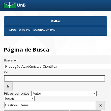
Skip
Voltar
navigation
REPOSITÓRIO INSTITUCIONAL DA UNB
Página de Busca
Buscar em:
por
Filtros correntes: