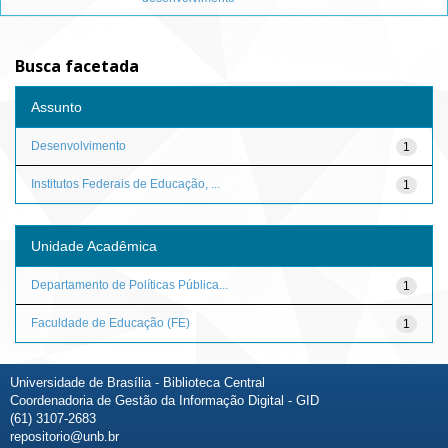
Busca facetada
Assunto
Desenvolvimento
1
Institutos Federais de Educação, ...
1
Unidade Acadêmica
Departamento de Políticas Pública...
1
Faculdade de Educação (FE)
1
Universidade de Brasília - Biblioteca Central
Coordenadoria de Gestão da Informação Digital - GID
(61) 3107-2683
repositorio@unb.br