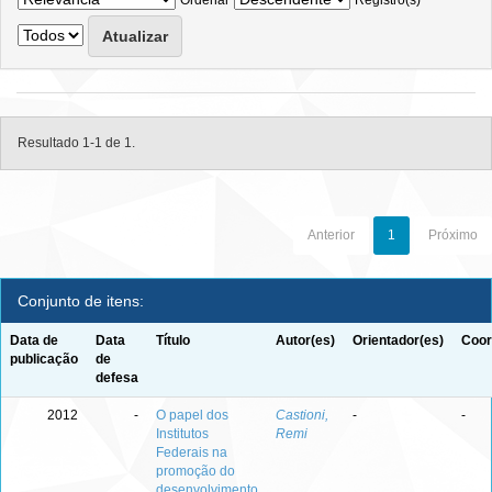
Ordenar
Registro(s)
Resultado 1-1 de 1.
Anterior
1
Próximo
Conjunto de itens:
Data de
Data
Título
Autor(es)
Orientador(es)
Coor
publicação
de
defesa
2012
-
O papel dos
Castioni,
-
-
Institutos
Remi
Federais na
promoção do
desenvolvimento