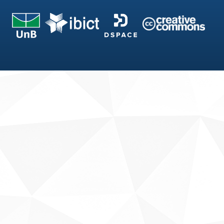
Fale conosco
Sobre