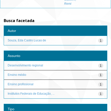
Remi
Busca facetada
Autor
Souza, Eda Castro Lucas de
1
Assunto
Desenvolvimento regional
1
Ensino médio
1
Ensino profissional
1
Institutos Federais de Educação, ...
1
Tipo