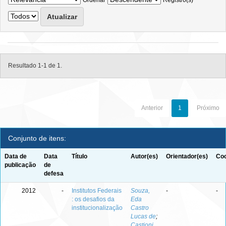
Ordenar
Registro(s)
Resultado 1-1 de 1.
Anterior
1
Próximo
Conjunto de itens:
Data de
Data
Título
Autor(es)
Orientador(es)
Coo
publicação
de
defesa
2012
-
Institutos Federais
Souza,
-
-
: os desafios da
Eda
institucionalização
Castro
Lucas de
;
Castioni,