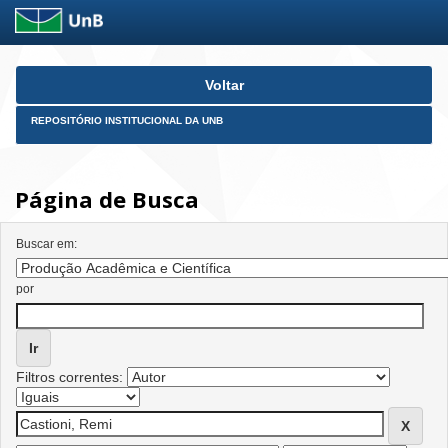
Skip
Voltar
navigation
REPOSITÓRIO INSTITUCIONAL DA UNB
Página de Busca
Buscar em:
por
Filtros correntes: