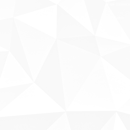
Fale conosco
Sobre