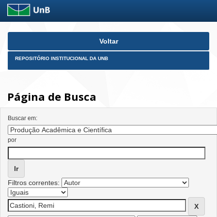
Skip
Voltar
navigation
REPOSITÓRIO INSTITUCIONAL DA UNB
Página de Busca
Buscar em:
por
Filtros correntes: