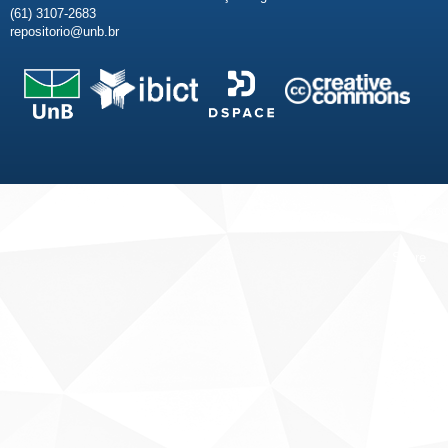
(61) 3107-2683
repositorio@unb.br
Fale conosco
Sobre