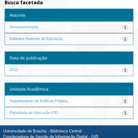
Busca facetada
Assunto
Desenvolvimento
1
Institutos Federais de Educação, ...
1
Data de publicação
2012
1
Unidade Acadêmica
Departamento de Políticas Pública...
1
Faculdade de Educação (FE)
1
Universidade de Brasília - Biblioteca Central
Coordenadoria de Gestão da Informação Digital - GID