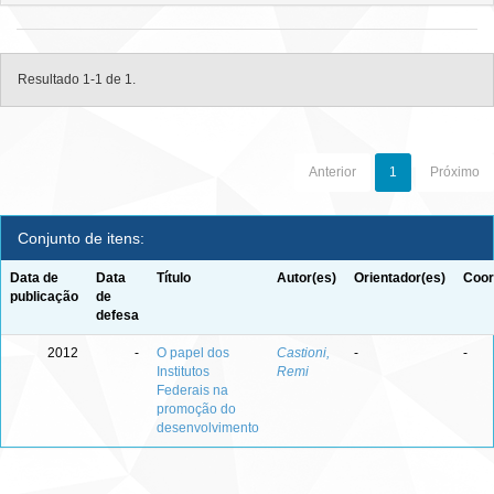
Resultado 1-1 de 1.
Anterior
1
Próximo
Conjunto de itens:
Data de
Data
Título
Autor(es)
Orientador(es)
Coor
publicação
de
defesa
2012
-
O papel dos
Castioni,
-
-
Institutos
Remi
Federais na
promoção do
desenvolvimento