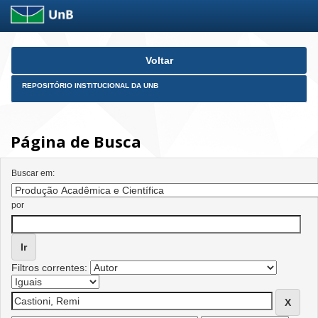
Skip
Voltar
navigation
REPOSITÓRIO INSTITUCIONAL DA UNB
Página de Busca
Buscar em:
por
Filtros correntes: