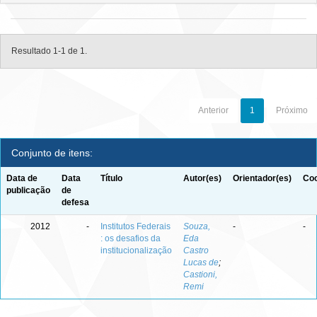
Resultado 1-1 de 1.
Anterior
1
Próximo
Conjunto de itens:
Data de
Data
Título
Autor(es)
Orientador(es)
Coo
publicação
de
defesa
2012
-
Institutos Federais
Souza,
-
-
: os desafios da
Eda
institucionalização
Castro
Lucas de
;
Castioni,
Remi