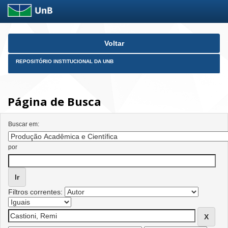
Skip
Voltar
navigation
REPOSITÓRIO INSTITUCIONAL DA UNB
Página de Busca
Buscar em:
por
Filtros correntes: