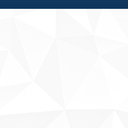
Fale conosco
Sobre