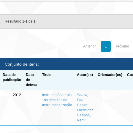
Resultado 1-1 de 1.
Anterior
1
Próximo
Conjunto de itens:
Data de
Data
Título
Autor(es)
Orientador(es)
Coo
publicação
de
defesa
2012
-
Institutos Federais
Souza,
-
-
: os desafios da
Eda
institucionalização
Castro
Lucas de
;
Castioni,
Remi