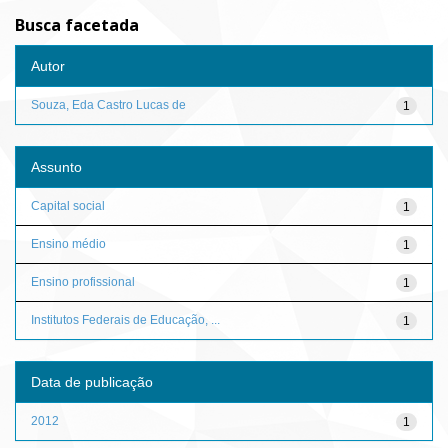
Busca facetada
Autor
Souza, Eda Castro Lucas de
1
Assunto
Capital social
1
Ensino médio
1
Ensino profissional
1
Institutos Federais de Educação, ...
1
Data de publicação
2012
1