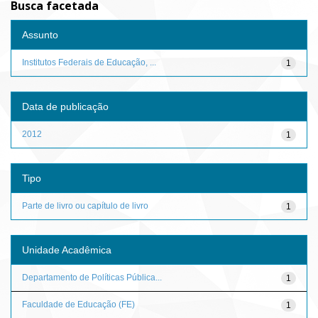
Busca facetada
Assunto
Institutos Federais de Educação, ...
1
Data de publicação
2012
1
Tipo
Parte de livro ou capítulo de livro
1
Unidade Acadêmica
Departamento de Políticas Pública...
1
Faculdade de Educação (FE)
1