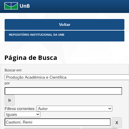
Skip
Voltar
navigation
REPOSITÓRIO INSTITUCIONAL DA UNB
Página de Busca
Buscar em:
por
Filtros correntes: