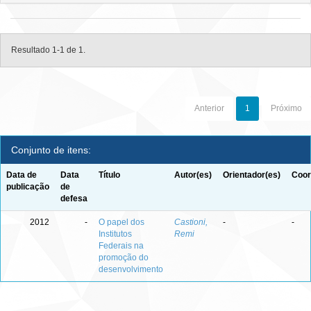
Resultado 1-1 de 1.
Anterior
1
Próximo
Conjunto de itens:
Data de
Data
Título
Autor(es)
Orientador(es)
Coor
publicação
de
defesa
2012
-
O papel dos
Castioni,
-
-
Institutos
Remi
Federais na
promoção do
desenvolvimento