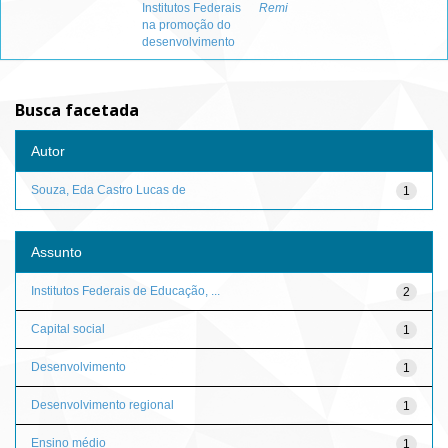
Institutos Federais
Remi
na promoção do
desenvolvimento
Busca facetada
Autor
Souza, Eda Castro Lucas de
1
Assunto
Institutos Federais de Educação, ...
2
Capital social
1
Desenvolvimento
1
Desenvolvimento regional
1
Ensino médio
1