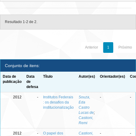
Resultado 1-2 de 2.
Anterior
1
Próximo
Conjunto de itens:
Data de
Data
Título
Autor(es)
Orientador(es)
Coo
publicação
de
defesa
2012
-
Institutos Federais
Souza,
-
-
: os desafios da
Eda
institucionalização
Castro
Lucas de
;
Castioni,
Remi
2012
-
O papel dos
Castioni,
-
-