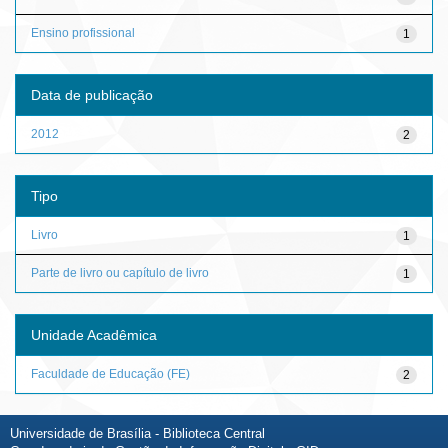
Ensino profissional
1
Data de publicação
2012
2
Tipo
Livro
1
Parte de livro ou capítulo de livro
1
Unidade Acadêmica
Faculdade de Educação (FE)
2
Universidade de Brasília - Biblioteca Central