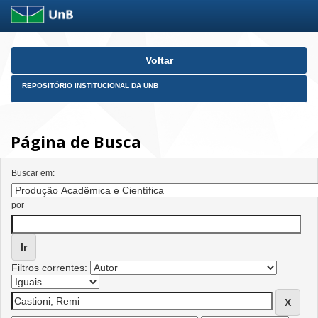
Skip
Voltar
navigation
REPOSITÓRIO INSTITUCIONAL DA UNB
Página de Busca
Buscar em:
por
Filtros correntes: