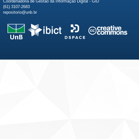
Coordenadoria de Gestão da Informação Digital - GID
(61) 3107-2683
repositorio@unb.br
Fale conosco
Sobre