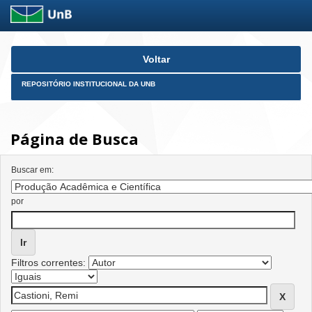
Skip
Voltar
navigation
REPOSITÓRIO INSTITUCIONAL DA UNB
Página de Busca
Buscar em:
por
Filtros correntes: