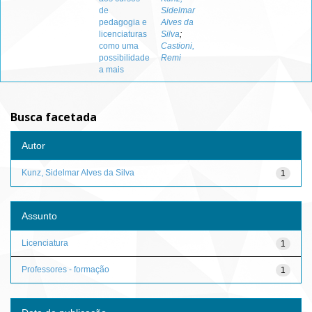
de
Sidelmar
pedagogia e
Alves da
licenciaturas
Silva
;
como uma
Castioni,
possibilidade
Remi
a mais
Busca facetada
Autor
Kunz, Sidelmar Alves da Silva
1
Assunto
Licenciatura
1
Professores - formação
1