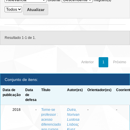
Ordenar
Registro(s)
Resultado 1-1 de 1.
Anterior
1
Próximo
Conjunto de itens:
Data de
Data
Título
Autor(es)
Orientador(es)
Coorien
publicação
de
defesa
2018
-
Torne-se
Dutra,
-
-
professor :
Norivan
acesso
Lustosa
diferenciado
Lisboa
;
aos cursos
Kunz,