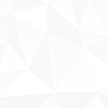
Fale conosco
Sobre