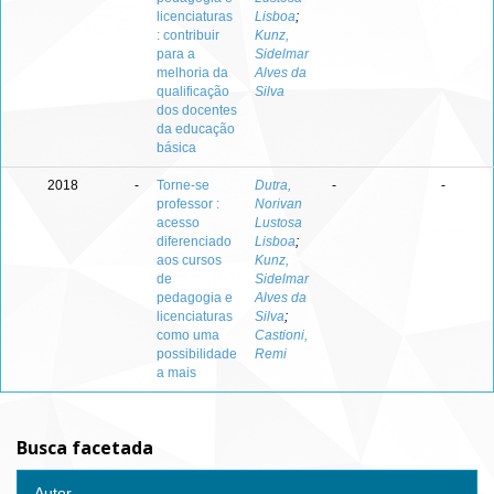
licenciaturas
Lisboa
;
: contribuir
Kunz,
para a
Sidelmar
melhoria da
Alves da
qualificação
Silva
dos docentes
da educação
básica
2018
-
Torne-se
Dutra,
-
-
professor :
Norivan
acesso
Lustosa
diferenciado
Lisboa
;
aos cursos
Kunz,
de
Sidelmar
pedagogia e
Alves da
licenciaturas
Silva
;
como uma
Castioni,
possibilidade
Remi
a mais
Busca facetada
Autor