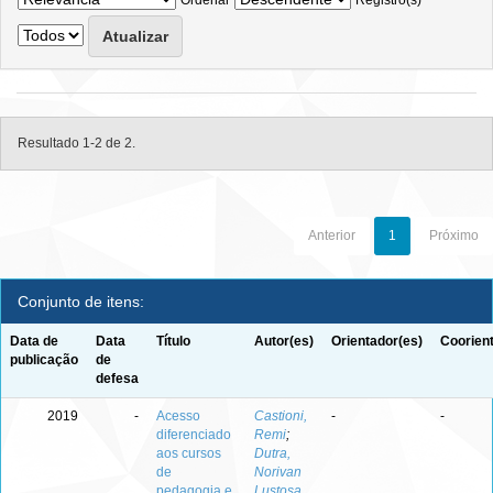
Ordenar
Registro(s)
Resultado 1-2 de 2.
Anterior
1
Próximo
Conjunto de itens:
Data de
Data
Título
Autor(es)
Orientador(es)
Coorien
publicação
de
defesa
2019
-
Acesso
Castioni,
-
-
diferenciado
Remi
;
aos cursos
Dutra,
de
Norivan
pedagogia e
Lustosa