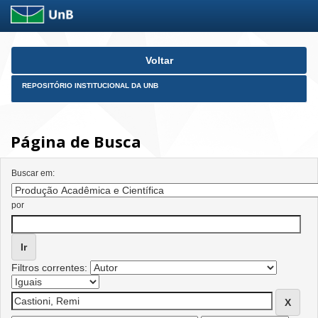
Skip
Voltar
navigation
REPOSITÓRIO INSTITUCIONAL DA UNB
Página de Busca
Buscar em:
por
Filtros correntes: