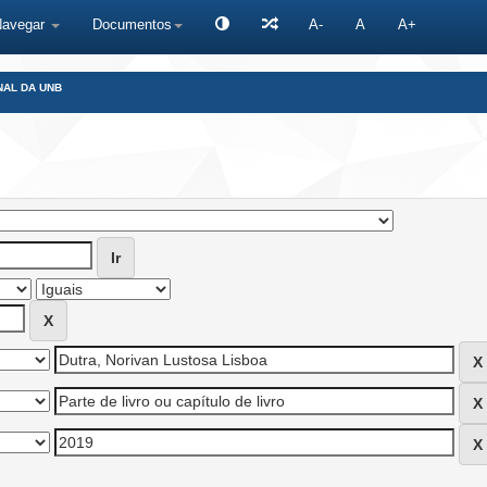
Navegar
Documentos
A-
A
A+
NAL DA UNB