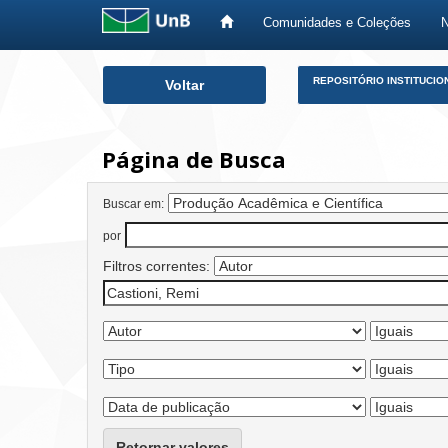
Comunidades e Coleções
Skip
REPOSITÓRIO INSTITUCIO
Voltar
navigation
Página de Busca
Buscar em:
por
Filtros correntes:
Retornar valores