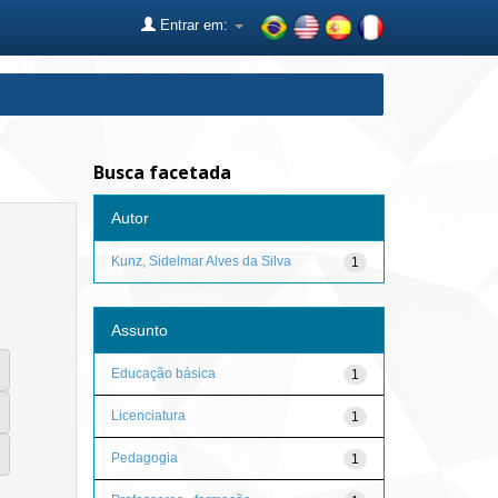
Entrar em:
Busca facetada
Autor
Kunz, Sidelmar Alves da Silva
1
Assunto
Educação básica
1
Licenciatura
1
Pedagogia
1