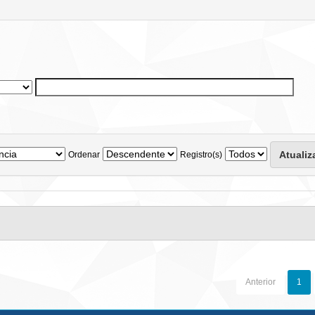
Ordenar
Registro(s)
Anterior
1