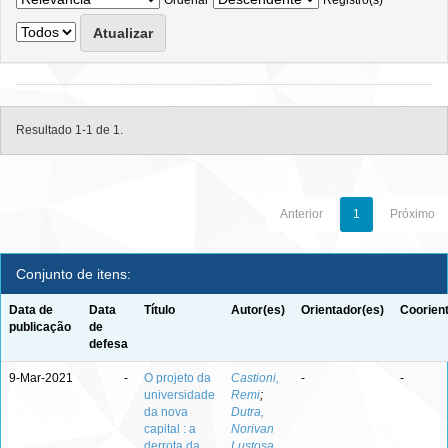
Ordenar
Registro(s)
Resultado 1-1 de 1.
Anterior
1
Próximo
Conjunto de itens:
Data de
Data
Título
Autor(es)
Orientador(es)
Coorien
publicação
de
defesa
9-Mar-2021
-
O projeto da
Castioni,
-
-
universidade
Remi
;
da nova
Dutra,
capital : a
Norivan
derrota da
Lustosa