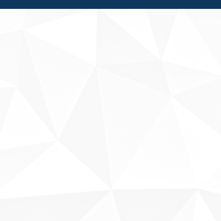
Fale conosco
Sobre