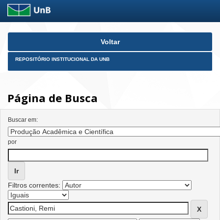
Skip
Voltar
navigation
REPOSITÓRIO INSTITUCIONAL DA UNB
Página de Busca
Buscar em:
por
Filtros correntes: